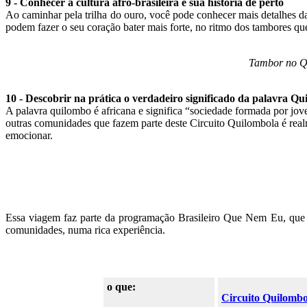
9 - Conhecer a cultura afro-brasileira e sua história de perto
Ao caminhar pela trilha do ouro, você pode conhecer mais detalhes da c
podem fazer o seu coração bater mais forte, no ritmo dos tambores 
Tambor no Qu
10 - Descobrir na prática o verdadeiro significado da palavra Q
A palavra quilombo é africana e significa “sociedade formada por jo
outras comunidades que fazem parte deste Circuito Quilombola é realm
emocionar.
Essa viagem faz parte da programação Brasileiro Que Nem Eu, que tr
comunidades, numa rica experiência.
o que:
Circuito Quilombo