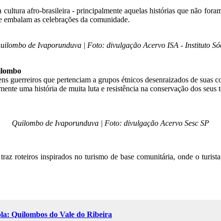
ultura afro-brasileira - principalmente aquelas histórias que não foram
que embalam as celebrações da comunidade.
ilombo de Ivaporunduva | Foto: divulgação Acervo ISA - Instituto Só
uilombo
vens guerreiros que pertenciam a grupos étnicos desenraizados de suas
ente uma história de muita luta e resistência na conservação dos seus t
Quilombo de Ivaporunduva | Foto: divulgação Acervo Sesc SP
az roteiros inspirados no turismo de base comunitária, onde o turist
la: Quilombos do Vale do Ribeira