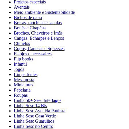
Projetos especiais
Aventais
Meio ambiente e Sustentabilidade
Bichos de pano
Bolsas, mochilas e sacolas
Bonés e Chapéus
Broches, Chaveiros e Ímãs
Cangas, Echarpes e Lenços
Chinelos
Copos, Canecas e Squeezes
Estojos e necessaires
Flip books
Infantil
Jogos
Limpa-lentes
Mesa posta
Miniaturas
Papelaria
Roupas
Linha 50+ Sesc Interlagos
Linha Sesc 14 Bis
Linha Sesc Avenida Paulista
Linha Sesc Casa Verde
Linha Sesc Guarulhos
Linha Sesc no Centro