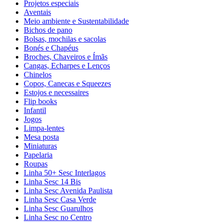
Projetos especiais
Aventais
Meio ambiente e Sustentabilidade
Bichos de pano
Bolsas, mochilas e sacolas
Bonés e Chapéus
Broches, Chaveiros e Ímãs
Cangas, Echarpes e Lenços
Chinelos
Copos, Canecas e Squeezes
Estojos e necessaires
Flip books
Infantil
Jogos
Limpa-lentes
Mesa posta
Miniaturas
Papelaria
Roupas
Linha 50+ Sesc Interlagos
Linha Sesc 14 Bis
Linha Sesc Avenida Paulista
Linha Sesc Casa Verde
Linha Sesc Guarulhos
Linha Sesc no Centro