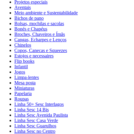
Projetos especiais
Aventais
Meio ambiente e Sustentabilidade
Bichos de pano
Bolsas, mochilas e sacolas
Bonés e Chapéus
Broches, Chaveiros e Ímãs
Cangas, Echarpes e Lenços
Chinelos
Copos, Canecas e Squeezes
Estojos e necessaires
Flip books
Infantil
Jogos
Limpa-lentes
Mesa posta
Miniaturas
Papelaria
Roupas
Linha 50+ Sesc Interlagos
Linha Sesc 14 Bis
Linha Sesc Avenida Paulista
Linha Sesc Casa Verde
Linha Sesc Guarulhos
Linha Sesc no Centro