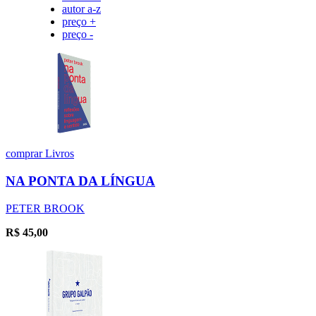
autor a-z
preço +
preço -
comprar
Livros
NA PONTA DA LÍNGUA
PETER BROOK
R$
45,00