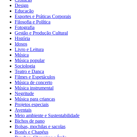
Design
Educação
Esportes e Práticas Corporais
Filosofia e Política
Fotografia
Gestão e Produção Cultural
História
Idosos
Livro e Leitura
Música
Música popular
Sociologia
Teatro e Dança
Filmes e Espetáculos
Música de concerto
Música instrumental
Negritude
Música para crianças
Projetos especiais
Aventais
Meio ambiente e Sustentabilidade
Bichos de pano
Bolsas, mochilas e sacolas
Bonés e Chapéus