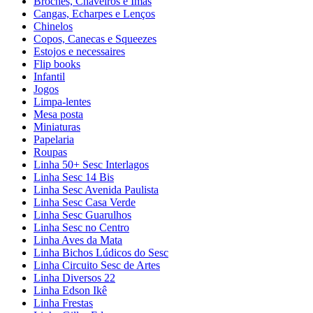
Broches, Chaveiros e Ímãs
Cangas, Echarpes e Lenços
Chinelos
Copos, Canecas e Squeezes
Estojos e necessaires
Flip books
Infantil
Jogos
Limpa-lentes
Mesa posta
Miniaturas
Papelaria
Roupas
Linha 50+ Sesc Interlagos
Linha Sesc 14 Bis
Linha Sesc Avenida Paulista
Linha Sesc Casa Verde
Linha Sesc Guarulhos
Linha Sesc no Centro
Linha Aves da Mata
Linha Bichos Lúdicos do Sesc
Linha Circuito Sesc de Artes
Linha Diversos 22
Linha Edson Ikê
Linha Frestas