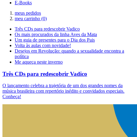
E-Books
meus pedidos
meu carrinho
(0)
Três CDs para redescobrir Vadico
Os mais procurados da linha Aves da Mata
Um guia de presentes para o Dia dos Pais
Volta às aulas com novidade!
Desejos em Revolução: quando a sexualidade encontra a
política
Me aqueça neste inverno
Três CDs para redescobrir Vadico
O lançamento celebra a trajetória de um dos grandes nomes da
música brasileira com repertório inédito e convidados especiais.
Conheça!