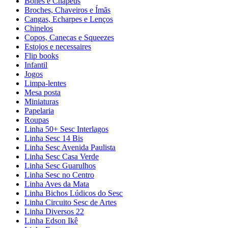
Bonés e Chapéus
Broches, Chaveiros e Ímãs
Cangas, Echarpes e Lenços
Chinelos
Copos, Canecas e Squeezes
Estojos e necessaires
Flip books
Infantil
Jogos
Limpa-lentes
Mesa posta
Miniaturas
Papelaria
Roupas
Linha 50+ Sesc Interlagos
Linha Sesc 14 Bis
Linha Sesc Avenida Paulista
Linha Sesc Casa Verde
Linha Sesc Guarulhos
Linha Sesc no Centro
Linha Aves da Mata
Linha Bichos Lúdicos do Sesc
Linha Circuito Sesc de Artes
Linha Diversos 22
Linha Edson Ikê