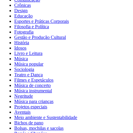
Crônicas
Design
Educação
Esportes e Práticas Corporais
Filosofia e Política
Fotografia
Gestão e Produção Cultural
História
Idosos
Livro e Leitura
Música
Música popular
Sociologia
Teatro e Dança
Filmes e Espetáculos
Música de concerto
Música instrumental
Negritude
Música para crianças
Projetos especiais
Aventais
Meio ambiente e Sustentabilidade
Bichos de pano
Bolsas, mochilas e sacolas