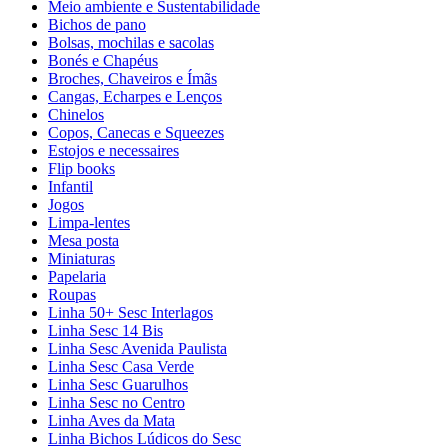
Meio ambiente e Sustentabilidade
Bichos de pano
Bolsas, mochilas e sacolas
Bonés e Chapéus
Broches, Chaveiros e Ímãs
Cangas, Echarpes e Lenços
Chinelos
Copos, Canecas e Squeezes
Estojos e necessaires
Flip books
Infantil
Jogos
Limpa-lentes
Mesa posta
Miniaturas
Papelaria
Roupas
Linha 50+ Sesc Interlagos
Linha Sesc 14 Bis
Linha Sesc Avenida Paulista
Linha Sesc Casa Verde
Linha Sesc Guarulhos
Linha Sesc no Centro
Linha Aves da Mata
Linha Bichos Lúdicos do Sesc