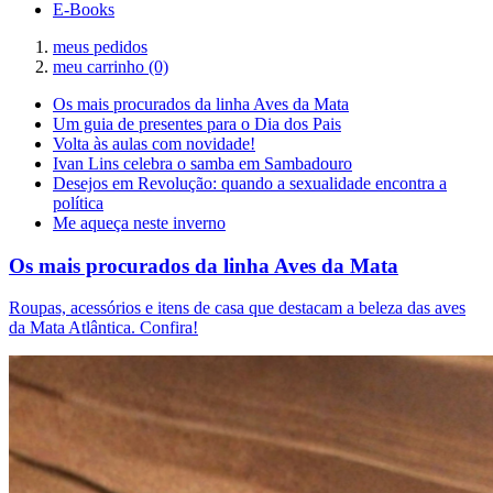
E-Books
meus pedidos
meu carrinho
(0)
Os mais procurados da linha Aves da Mata
Um guia de presentes para o Dia dos Pais
Volta às aulas com novidade!
Ivan Lins celebra o samba em Sambadouro
Desejos em Revolução: quando a sexualidade encontra a
política
Me aqueça neste inverno
Os mais procurados da linha Aves da Mata
Roupas, acessórios e itens de casa que destacam a beleza das aves
da Mata Atlântica. Confira!