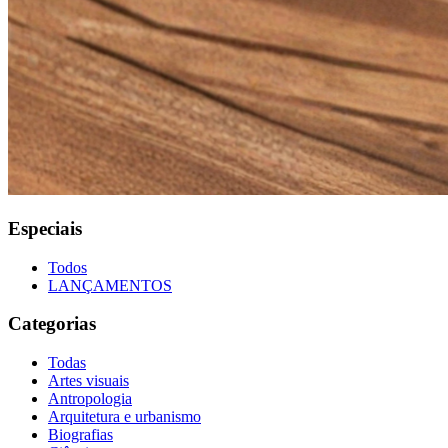
Especiais
Todos
LANÇAMENTOS
Categorias
Todas
Artes visuais
Antropologia
Arquitetura e urbanismo
Biografias