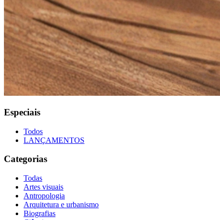
Especiais
Todos
LANÇAMENTOS
Categorias
Todas
Artes visuais
Antropologia
Arquitetura e urbanismo
Biografias