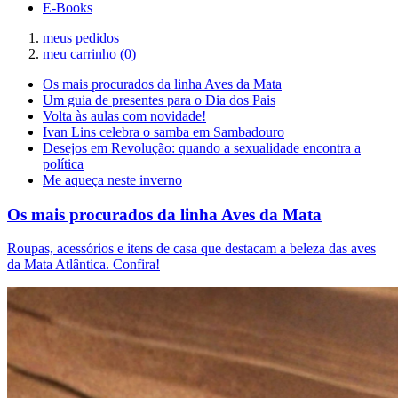
E-Books
meus pedidos
meu carrinho
(0)
Os mais procurados da linha Aves da Mata
Um guia de presentes para o Dia dos Pais
Volta às aulas com novidade!
Ivan Lins celebra o samba em Sambadouro
Desejos em Revolução: quando a sexualidade encontra a
política
Me aqueça neste inverno
Os mais procurados da linha Aves da Mata
Roupas, acessórios e itens de casa que destacam a beleza das aves
da Mata Atlântica. Confira!