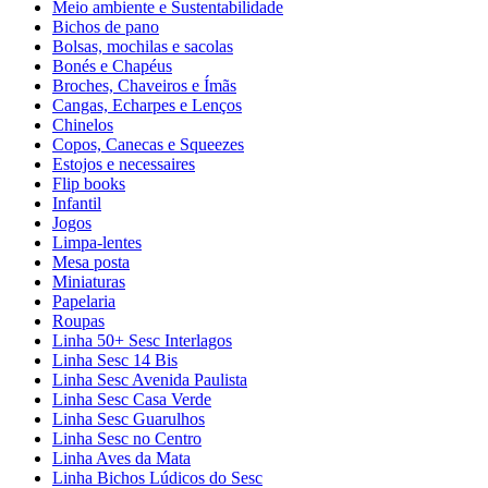
Meio ambiente e Sustentabilidade
Bichos de pano
Bolsas, mochilas e sacolas
Bonés e Chapéus
Broches, Chaveiros e Ímãs
Cangas, Echarpes e Lenços
Chinelos
Copos, Canecas e Squeezes
Estojos e necessaires
Flip books
Infantil
Jogos
Limpa-lentes
Mesa posta
Miniaturas
Papelaria
Roupas
Linha 50+ Sesc Interlagos
Linha Sesc 14 Bis
Linha Sesc Avenida Paulista
Linha Sesc Casa Verde
Linha Sesc Guarulhos
Linha Sesc no Centro
Linha Aves da Mata
Linha Bichos Lúdicos do Sesc