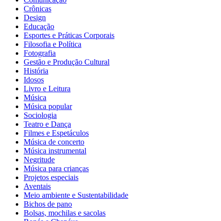
Crônicas
Design
Educação
Esportes e Práticas Corporais
Filosofia e Política
Fotografia
Gestão e Produção Cultural
História
Idosos
Livro e Leitura
Música
Música popular
Sociologia
Teatro e Dança
Filmes e Espetáculos
Música de concerto
Música instrumental
Negritude
Música para crianças
Projetos especiais
Aventais
Meio ambiente e Sustentabilidade
Bichos de pano
Bolsas, mochilas e sacolas