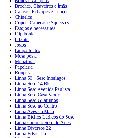
Bonés e Chapéus
Broches, Chaveiros e Ímãs
Cangas, Echarpes e Lenços
Chinelos
Copos, Canecas e Squeezes
Estojos e necessaires
Flip books
Infantil
Jogos
Limpa-lentes
Mesa posta
Miniaturas
Papelaria
Roupas
Linha 50+ Sesc Interlagos
Linha Sesc 14 Bis
Linha Sesc Avenida Paulista
Linha Sesc Casa Verde
Linha Sesc Guarulhos
Linha Sesc no Centro
Linha Aves da Mata
Linha Bichos Lúdicos do Sesc
Linha Circuito Sesc de Artes
Linha Diversos 22
Linha Edson Ikê