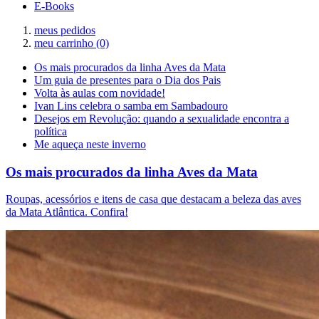
E-Books
meus pedidos
meu carrinho
(0)
Os mais procurados da linha Aves da Mata
Um guia de presentes para o Dia dos Pais
Volta às aulas com novidade!
Ivan Lins celebra o samba em Sambadouro
Desejos em Revolução: quando a sexualidade encontra a
política
Me aqueça neste inverno
Os mais procurados da linha Aves da Mata
Roupas, acessórios e itens de casa que destacam a beleza das aves
da Mata Atlântica. Confira!