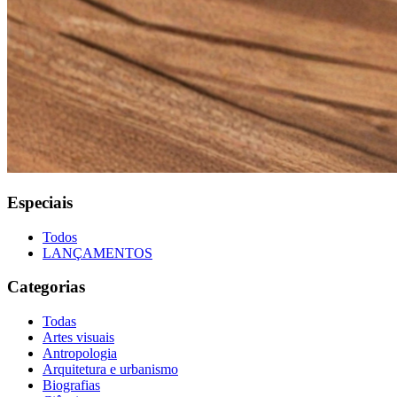
Especiais
Todos
LANÇAMENTOS
Categorias
Todas
Artes visuais
Antropologia
Arquitetura e urbanismo
Biografias