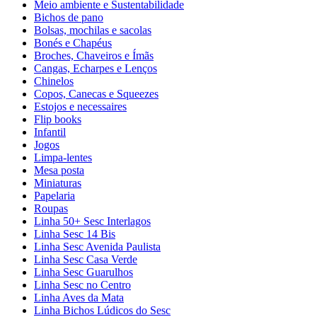
Meio ambiente e Sustentabilidade
Bichos de pano
Bolsas, mochilas e sacolas
Bonés e Chapéus
Broches, Chaveiros e Ímãs
Cangas, Echarpes e Lenços
Chinelos
Copos, Canecas e Squeezes
Estojos e necessaires
Flip books
Infantil
Jogos
Limpa-lentes
Mesa posta
Miniaturas
Papelaria
Roupas
Linha 50+ Sesc Interlagos
Linha Sesc 14 Bis
Linha Sesc Avenida Paulista
Linha Sesc Casa Verde
Linha Sesc Guarulhos
Linha Sesc no Centro
Linha Aves da Mata
Linha Bichos Lúdicos do Sesc