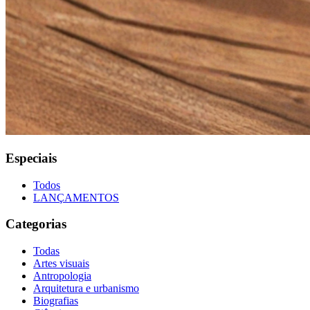
Especiais
Todos
LANÇAMENTOS
Categorias
Todas
Artes visuais
Antropologia
Arquitetura e urbanismo
Biografias