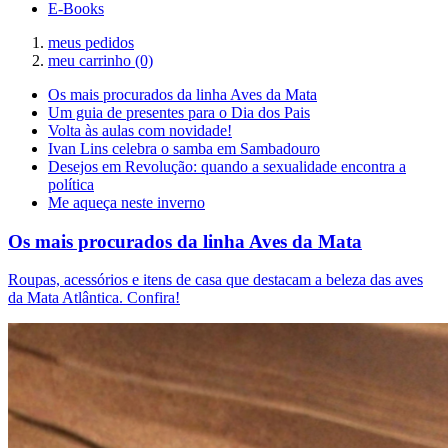
E-Books
meus pedidos
meu carrinho
(0)
Os mais procurados da linha Aves da Mata
Um guia de presentes para o Dia dos Pais
Volta às aulas com novidade!
Ivan Lins celebra o samba em Sambadouro
Desejos em Revolução: quando a sexualidade encontra a
política
Me aqueça neste inverno
Os mais procurados da linha Aves da Mata
Roupas, acessórios e itens de casa que destacam a beleza das aves
da Mata Atlântica. Confira!