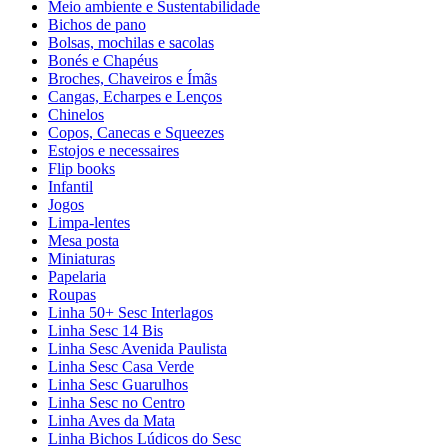
Meio ambiente e Sustentabilidade
Bichos de pano
Bolsas, mochilas e sacolas
Bonés e Chapéus
Broches, Chaveiros e Ímãs
Cangas, Echarpes e Lenços
Chinelos
Copos, Canecas e Squeezes
Estojos e necessaires
Flip books
Infantil
Jogos
Limpa-lentes
Mesa posta
Miniaturas
Papelaria
Roupas
Linha 50+ Sesc Interlagos
Linha Sesc 14 Bis
Linha Sesc Avenida Paulista
Linha Sesc Casa Verde
Linha Sesc Guarulhos
Linha Sesc no Centro
Linha Aves da Mata
Linha Bichos Lúdicos do Sesc