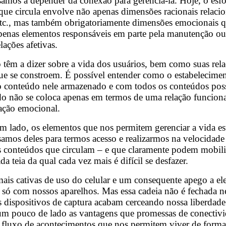
samos a depender da conexão para gerenciá-la. Hoje, o esf
ue circula envolve não apenas dimensões racionais relacio
etc., mas também obrigatoriamente dimensões emocionais qu
enas elementos responsáveis em parte pela manutenção ou qu
ações afetivas.
 têm a dizer sobre a vida dos usuários, bem como suas rel
 que se constroem. É possível entender como o estabelecim
o conteúdo nele armazenado e com todos os conteúdos possív
ado não se coloca apenas em termos de uma relação funcion
ação emocional.
r um lado, os elementos que nos permitem gerenciar a vida 
isamos deles para termos acesso e realizarmos na velocidad
, os conteúdos que circulam – e que claramente podem mob
 teia da qual cada vez mais é difícil se desfazer.
ais cativas de uso do celular e um consequente apego a ele
só com nossos aparelhos. Mas essa cadeia não é fechada ne
dispositivos de captura acabam cerceando nossa liberdade 
ar um pouco de lado as vantagens que promessas de conecti
fluxo de acontecimentos que nos permitem viver de forma