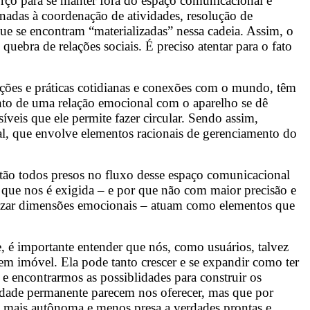
orço para se manter fora do espaço comunicacional é
nadas à coordenação de atividades, resolução de
e se encontram “materializadas” nessa cadeia. Assim, o
ebra de relações sociais. É preciso atentar para o fato
ações e práticas cotidianas e conexões com o mundo, têm
ento de uma relação emocional com o aparelho se dê
eis que ele permite fazer circular. Sendo assim,
al, que envolve elementos racionais de gerenciamento do
estão todos presos no fluxo desse espaço comunicacional
e que nos é exigida – e por que não com maior precisão e
ilizar dimensões emocionais – atuam como elementos que
, é importante entender que nós, como usuários, talvez
m imóvel. Ela pode tanto crescer e se expandir como ter
e encontrarmos as possiblidades para construir os
vidade permanente parecem nos oferecer, mas que por
 mais autônoma e menos presa a verdades prontas e