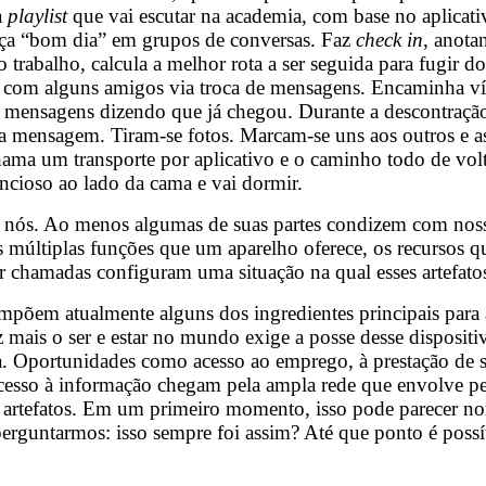
a
playlist
que vai escutar na academia, com base no aplicat
ça “bom dia” em grupos de conversas. Faz
check in
, anota
o trabalho, calcula a melhor rota a ser seguida para fugir 
te com alguns amigos via troca de mensagens. Encaminha ví
 mensagens dizendo que já chegou. Durante a descontração
ra mensagem. Tiram-se fotos. Marcam-se uns aos outros e a
ama um transporte por aplicativo e o caminho todo de volt
cioso ao lado da cama e vai dormir.
e nós. Ao menos algumas de suas partes condizem com nossos
s múltiplas funções que um aparelho oferece, os recursos qu
izar chamadas configuram uma situação na qual esses artefat
ompõem atualmente alguns dos ingredientes principais para 
z mais o ser e estar no mundo exige a posse desse dispositi
ga. Oportunidades como acesso ao emprego, à prestação de 
o acesso à informação chegam pela ampla rede que envolve p
 artefatos. Em um primeiro momento, isso pode parecer nor
erguntarmos: isso sempre foi assim? Até que ponto é possí