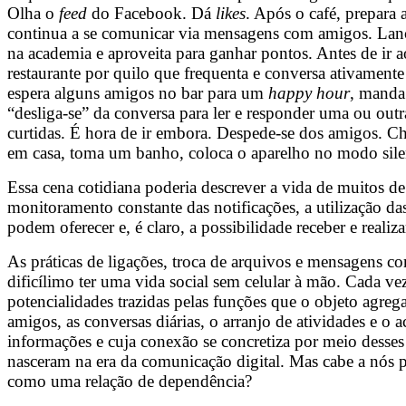
Olha o
feed
do Facebook. Dá
likes
. Após o café, prepara 
continua a se comunicar via mensagens com amigos. Lan
na academia e aproveita para ganhar pontos. Antes de ir a
restaurante por quilo que frequenta e conversa ativamen
espera alguns amigos no bar para um
happy hour
, manda
“desliga-se” da conversa para ler e responder uma ou out
curtidas. É hora de ir embora. Despede-se dos amigos. Ch
em casa, toma um banho, coloca o aparelho no modo silen
Essa cena cotidiana poderia descrever a vida de muitos d
monitoramento constante das notificações, a utilização da
podem oferecer e, é claro, a possibilidade receber e real
As práticas de ligações, troca de arquivos e mensagens c
dificílimo ter uma vida social sem celular à mão. Cada ve
potencialidades trazidas pelas funções que o objeto agre
amigos, as conversas diárias, o arranjo de atividades e 
informações e cuja conexão se concretiza por meio desses
nasceram na era da comunicação digital. Mas cabe a nós p
como uma relação de dependência?