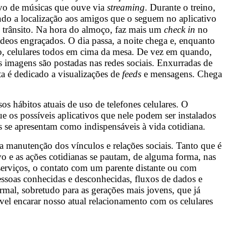
ivo de músicas que ouve via
streaming
. Durante o treino,
ndo a localização aos amigos que o seguem no aplicativo
do trânsito. Na hora do almoço, faz mais um
check in
no
deos engraçados. O dia passa, a noite chega e, enquanto
, celulares todos em cima da mesa. De vez em quando,
s imagens são postadas nas redes sociais. Enxurradas de
a é dedicado a visualizações de
feeds
e mensagens. Chega
 hábitos atuais de uso de telefones celulares. O
e os possíveis aplicativos que nele podem ser instalados
os se apresentam como indispensáveis à vida cotidiana.
a manutenção dos vínculos e relações sociais. Tanto que é
vo e as ações cotidianas se pautam, de alguma forma, nas
serviços, o contato com um parente distante ou com
essoas conhecidas e desconhecidas, fluxos de dados e
mal, sobretudo para as gerações mais jovens, que já
vel encarar nosso atual relacionamento com os celulares