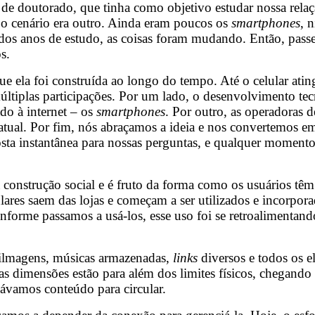
 de doutorado, que tinha como objetivo estudar nossa rel
 o cenário era outro. Ainda eram poucos os
smartphones
, 
 dos anos de estudo, as coisas foram mudando. Então, passe
s.
que ela foi construída ao longo do tempo. Até o celular ati
ltiplas participações. Por um lado, o desenvolvimento te
do à internet – os
smartphones
. Por outro, as operadoras
tual. Por fim, nós abraçamos a ideia e nos convertemos em
osta instantânea para nossas perguntas, e qualquer moment
construção social e é fruto da forma como os usuários têm
ares saem das lojas e começam a ser utilizados e incorpora
nforme passamos a usá-los, esse uso foi se retroalimentand
 filmagens, músicas armazenadas,
links
diversos e todos os 
s dimensões estão para além dos limites físicos, chegando 
cávamos conteúdo para circular.