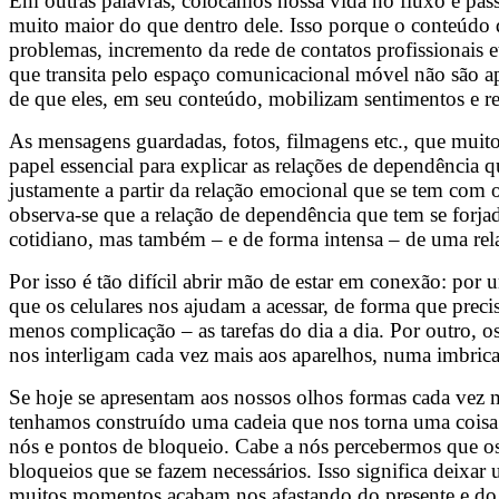
Em outras palavras, colocamos nossa vida no fluxo e pas
muito maior do que dentro dele. Isso porque o conteúdo q
problemas, incremento da rede de contatos profissionais 
que transita pelo espaço comunicacional móvel não são ap
de que eles, em seu conteúdo, mobilizam sentimentos e rel
As mensagens guardadas, fotos, filmagens etc., que muito
papel essencial para explicar as relações de dependência
justamente a partir da relação emocional que se tem com 
observa-se que a relação de dependência que tem se forj
cotidiano, mas também – e de forma intensa – de uma rel
Por isso é tão difícil abrir mão de estar em conexão: po
que os celulares nos ajudam a acessar, de forma que prec
menos complicação – as tarefas do dia a dia. Por outro
nos interligam cada vez mais aos aparelhos, numa imbricada
Se hoje se apresentam aos nossos olhos formas cada vez m
tenhamos construído uma cadeia que nos torna uma coisa 
nós e pontos de bloqueio. Cabe a nós percebermos que os 
bloqueios que se fazem necessários. Isso significa deix
muitos momentos acabam nos afastando do presente e do 