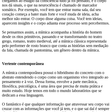
chegamos ao estágio da consciência tudo já foi pensado, e o corpo
nos dá sinais, o que na neurociência é chamado de marcador
somático. Por exemplo, você tem que entrar numa sala, daí seu
coração começa a bater mais forte e você muda de ideia, acha
melhor não entrar. O corpo disse alguma coisa. Você tem ideias,
aparecem insights e o corpo adianta esse processo sem percebermos.
Se pensarmos assim, a mímica acompanha a história do homem
desde os ritos primitivos, passando e se transformando no teatro
grego, romano, teatro medieval, até a mímica clássica representada
pelo performer de rosto branco que conta as histórias sem mediação
da fala, chamada de pantomima, um gênero dentro da mímica.
Vertente contemporânea
A mímica contemporânea possui o hibridismo do concreto com o
abstrato entendendo o corpo como um organismo vivo integrado ao
pensamento e à voz. Dessa forma, envolve a parte mecânica,
filosófica, psicológica, é uma área que precisa de muita prática e
muito estudo. Hoje temos em todo o mundo laboratórios que se
dedicam a essa linguagem.
O fantástico é que qualquer informação que atravessar seu corpo vai
cruzar com as informações que você já tem, e o que sai daí é sempre