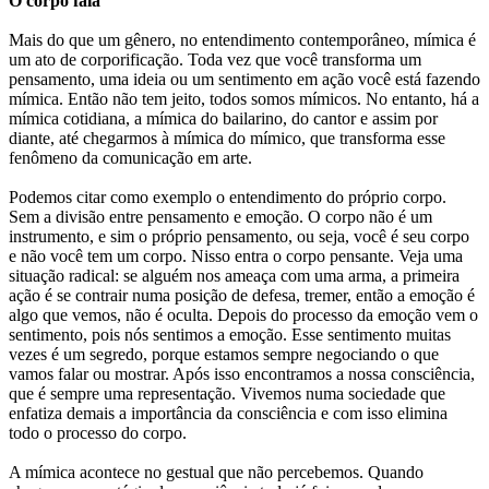
O corpo fala
Mais do que um gênero, no entendimento contemporâneo, mímica é
um ato de corporificação. Toda vez que você transforma um
pensamento, uma ideia ou um sentimento em ação você está fazendo
mímica. Então não tem jeito, todos somos mímicos. No entanto, há a
mímica cotidiana, a mímica do bailarino, do cantor e assim por
diante, até chegarmos à mímica do mímico, que transforma esse
fenômeno da comunicação em arte.
Podemos citar como exemplo o entendimento do próprio corpo.
Sem a divisão entre pensamento e emoção. O corpo não é um
instrumento, e sim o próprio pensamento, ou seja, você é seu corpo
e não você tem um corpo. Nisso entra o corpo pensante. Veja uma
situação radical: se alguém nos ameaça com uma arma, a primeira
ação é se contrair numa posição de defesa, tremer, então a emoção é
algo que vemos, não é oculta. Depois do processo da emoção vem o
sentimento, pois nós sentimos a emoção. Esse sentimento muitas
vezes é um segredo, porque estamos sempre negociando o que
vamos falar ou mostrar. Após isso encontramos a nossa consciência,
que é sempre uma representação. Vivemos numa sociedade que
enfatiza demais a importância da consciência e com isso elimina
todo o processo do corpo.
A mímica acontece no gestual que não percebemos. Quando