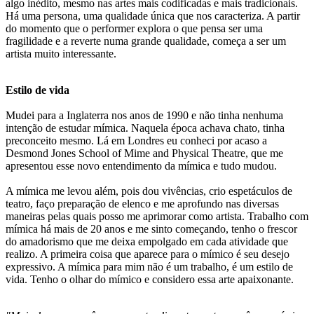
algo inédito, mesmo nas artes mais codificadas e mais tradicionais.
Há uma persona, uma qualidade única que nos caracteriza. A partir
do momento que o performer explora o que pensa ser uma
fragilidade e a reverte numa grande qualidade, começa a ser um
artista muito interessante.
Estilo de vida
Mudei para a Inglaterra nos anos de 1990 e não tinha nenhuma
intenção de estudar mímica. Naquela época achava chato, tinha
preconceito mesmo. Lá em Londres eu conheci por acaso a
Desmond Jones School of Mime and Physical Theatre, que me
apresentou esse novo entendimento da mímica e tudo mudou.
A mímica me levou além, pois dou vivências, crio espetáculos de
teatro, faço preparação de elenco e me aprofundo nas diversas
maneiras pelas quais posso me aprimorar como artista. Trabalho com
mímica há mais de 20 anos e me sinto começando, tenho o frescor
do amadorismo que me deixa empolgado em cada atividade que
realizo. A primeira coisa que aparece para o mímico é seu desejo
expressivo. A mímica para mim não é um trabalho, é um estilo de
vida. Tenho o olhar do mímico e considero essa arte apaixonante.