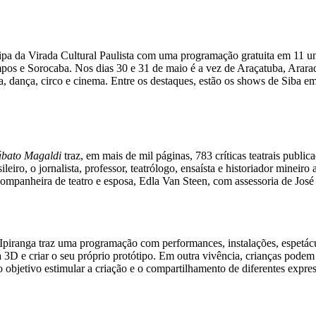
cipa da Virada Cultural Paulista com uma programação gratuita em 11 un
pos e Sorocaba. Nos dias 30 e 31 de maio é a vez de Araçatuba, Araraq
sica, dança, circo e cinema. Entre os destaques, estão os shows de Siba
ábato Magaldi
traz, em mais de mil páginas, 783 críticas teatrais publi
eiro, o jornalista, professor, teatrólogo, ensaísta e historiador mineiro
 companheira de teatro e esposa, Edla Van Steen, com assessoria de Jo
 Ipiranga traz uma programação com performances, instalações, espetácu
D e criar o seu próprio protótipo. Em outra vivência, crianças podem
objetivo estimular a criação e o compartilhamento de diferentes express