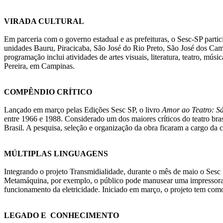
VIRADA CULTURAL
Em parceria com o governo estadual e as prefeituras, o Sesc-SP parti
unidades Bauru, Piracicaba, São José do Rio Preto, São José dos Cam
programação inclui atividades de artes visuais, literatura, teatro, mú
Pereira, em Campinas.
COMPÊNDIO CRÍTICO
Lançado em março pelas Edições Sesc SP, o livro
Amor ao Teatro: S
entre 1966 e 1988. Considerado um dos maiores críticos do teatro brasil
Brasil. A pesquisa, seleção e organização da obra ficaram a cargo da
MÚLTIPLAS LINGUAGENS
Integrando o projeto Transmidialidade, durante o mês de maio o Sesc
Metamáquina, por exemplo, o público pode manusear uma impressora 3
funcionamento da eletricidade. Iniciado em março, o projeto tem como 
LEGADO E CONHECIMENTO