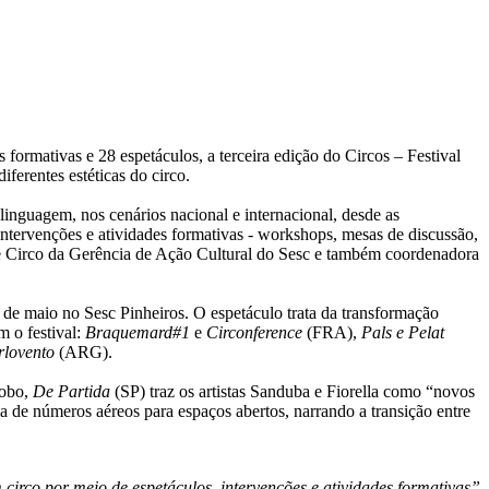
formativas e 28 espetáculos, a terceira edição do Circos – Festival
ferentes estéticas do circo.
 linguagem, nos cenários nacional e internacional, desde as
 intervenções e atividades formativas - workshops, mesas de discussão,
a de Circo da Gerência de Ação Cultural do Sesc e também coordenadora
de maio no Sesc Pinheiros. O espetáculo trata da transformação
m o festival:
Braquemard#1
e
Circonference
(FRA),
Pals e Pelat
rlovento
(ARG).
Lobo,
De Partida
(SP) traz os artistas Sanduba e Fiorella como “novos
 de números aéreos para espaços abertos, narrando a transição entre
 circo por meio de espetáculos, intervenções e atividades formativas”