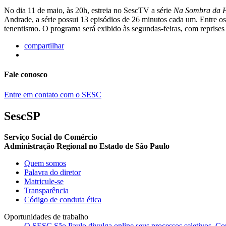
No dia 11 de maio, às 20h, estreia no SescTV a série
Na Sombra da H
Andrade, a série possui 13 episódios de 26 minutos cada um. Entre o
tenentismo. O programa será exibido às segundas-feiras, com reprises no
compartilhar
Fale conosco
Entre em contato com o SESC
SescSP
Serviço Social do Comércio
Administração Regional no Estado de São Paulo
Quem somos
Palavra do diretor
Matricule-se
Transparência
Código de conduta ética
Oportunidades de trabalho
O SESC São Paulo divulga online seus processos seletivos. Cons