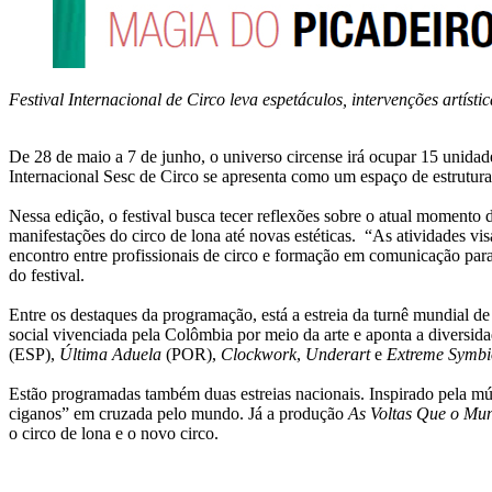
Festival Internacional de Circo leva espetáculos, intervenções artísti
De 28 de maio a 7 de junho, o universo circense irá ocupar 15 unidade
Internacional Sesc de Circo se apresenta como um espaço de estruturaç
Nessa edição, o festival busca tecer reflexões sobre o atual momento d
manifestações do circo de lona até novas estéticas. “As atividades vi
encontro entre profissionais de circo e formação em comunicação para
do festival.
Entre os destaques da programação, está a estreia da turnê mundial d
social vivenciada pela Colômbia por meio da arte e aponta a diversidad
(ESP),
Última Aduela
(POR),
Clockwork
,
Underart
e
Extreme Symbi
Estão programadas também duas estreias nacionais. Inspirado pela m
ciganos” em cruzada pelo mundo. Já a produção
As Voltas Que o M
o circo de lona e o novo circo.