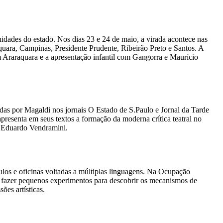
idades do estado. Nos dias 23 e 24 de maio, a virada acontece nas
uara, Campinas, Presidente Prudente, Ribeirão Preto e Santos. A
 em Araraquara e a apresentação infantil com Gangorra e Maurício
cadas por Magaldi nos jornais O Estado de S.Paulo e Jornal da Tarde
 apresenta em seus textos a formação da moderna crítica teatral no
sé Eduardo Vendramini.
los e oficinas voltadas a múltiplas linguagens. Na Ocupação
 fazer pequenos experimentos para descobrir os mecanismos de
ões artísticas.