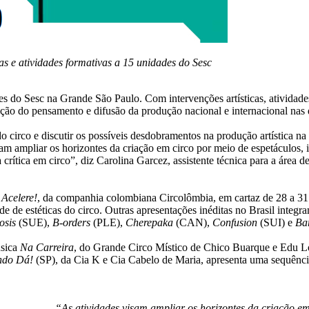
cas e atividades formativas a 15 unidades do Sesc
s do Sesc na Grande São Paulo. Com intervenções artísticas, atividades 
ão do pensamento e difusão da produção nacional e internacional nas di
o circo e discutir os possíveis desdobramentos na produção artística na
sam ampliar os horizontes da criação em circo por meio de espetáculos,
 crítica em circo”, diz Carolina Garcez, assistente técnica para a áre
e
Acelere!
, da companhia colombiana Circolômbia, em cartaz de 28 a 31 
e de estéticas do circo. Outras apresentações inéditas no Brasil integra
osis
(SUE),
B-orders
(PLE),
Cherepaka
(CAN),
Confusion
(SUI) e
Ba
úsica
Na Carreira
, do Grande Circo Místico de Chico Buarque e Edu 
undo Dá!
(SP), da Cia K e Cia Cabelo de Maria, apresenta uma sequência
“As atividades visam ampliar os horizontes da criação em