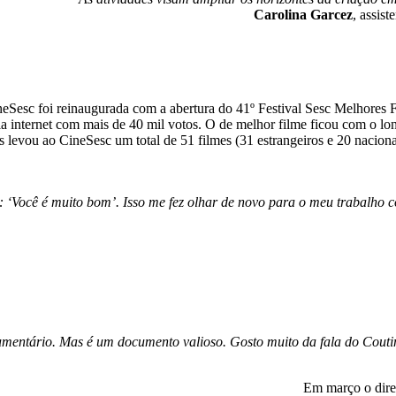
Carolina Garcez
, assis
ineSesc foi reinaugurada com a abertura do 41º Festival Sesc Melhores
via internet com mais de 40 mil votos. O de melhor filme ficou com o l
mes levou ao CineSesc um total de 51 filmes (31 estrangeiros e 20 nacio
: ‘Você é muito bom’. Isso me fez olhar de novo para o meu trabalho
entário. Mas é um documento valioso. Gosto muito da fala do Coutin
Em março o dire