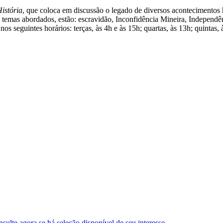
istória
, que coloca em discussão o legado de diversos acontecimentos hi
s temas abordados, estão: escravidão, Inconfidência Mineira, Independ
s seguintes horários: terças, às 4h e às 15h; quartas, às 13h; quintas, à
ulte agora se há seleção disponível de seu interesse.