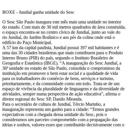
BOXE - Jundiaí ganha unidade do Sesc
O Sesc São Paulo inaugura este mês mais uma unidade no interior
do estado. Com mais de 30 mil metros quadrados de área construída,
o espaço encontra-se no centro cívico de Jundiaí, junto ao vale do
rio Jundiaí, do Jardim Botânico e aos pés da colina onde está o
edifício do Paço Municipal.
A 57 km da capital paulista, Jundiaí possui 397 mil habitantes e é
uma das 30 cidades brasileiras que mais contribuem para o Produto
Interno Bruno (PIB) do país, segundo o Instituto Brasileiro de
Geografia e Estatística (IBGE). “A inauguração do Sesc Jundiaí, a
36ª unidade no estado de São Paulo, consolida o compromisso da
instituição em promover o bem estar social e a qualidade de vida
para os trabalhadores do comércio de bens, serviços e turismo,
prioritariamente, e da comunidade como um todo. Trata-se de um
espaço de vivência da pluralidade de linguagens e da diversidade de
atividades, sempre numa perspectiva de ação educativa”, afirma o
diretor regional do Sesc SP, Danilo Miranda.
Para o secretário de cultura de Jundiaí, Tércio Marinho, a
inauguração representa um ganho para a cidade: “Temos grandes
expectativas com a chegada dessa unidade do Sesc, pois o
consideramos um parceiro comprometido com a propagação das
ideias e sonhos, valores esses que contribuirão decisivamente com o