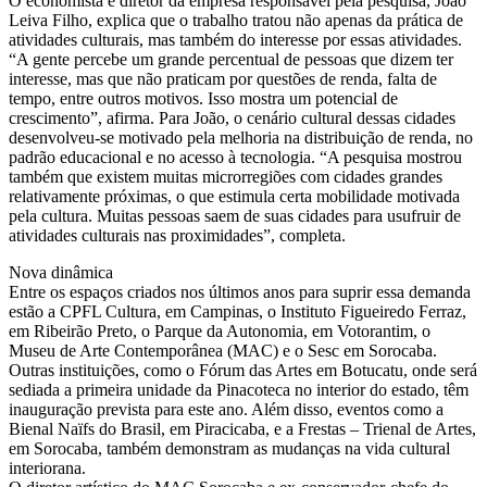
O economista e diretor da empresa responsável pela pesquisa, João
Leiva Filho, explica que o trabalho tratou não apenas da prática de
atividades culturais, mas também do interesse por essas atividades.
“A gente percebe um grande percentual de pessoas que dizem ter
interesse, mas que não praticam por questões de renda, falta de
tempo, entre outros motivos. Isso mostra um potencial de
crescimento”, afirma. Para João, o cenário cultural dessas cidades
desenvolveu-se motivado pela melhoria na distribuição de renda, no
padrão educacional e no acesso à tecnologia. “A pesquisa mostrou
também que existem muitas microrregiões com cidades grandes
relativamente próximas, o que estimula certa mobilidade motivada
pela cultura. Muitas pessoas saem de suas cidades para usufruir de
atividades culturais nas proximidades”, completa.
Nova dinâmica
Entre os espaços criados nos últimos anos para suprir essa demanda
estão a CPFL Cultura, em Campinas, o Instituto Figueiredo Ferraz,
em Ribeirão Preto, o Parque da Autonomia, em Votorantim, o
Museu de Arte Contemporânea (MAC) e o Sesc em Sorocaba.
Outras instituições, como o Fórum das Artes em Botucatu, onde será
sediada a primeira unidade da Pinacoteca no interior do estado, têm
inauguração prevista para este ano. Além disso, eventos como a
Bienal Naïfs do Brasil, em Piracicaba, e a Frestas – Trienal de Artes,
em Sorocaba, também demonstram as mudanças na vida cultural
interiorana.