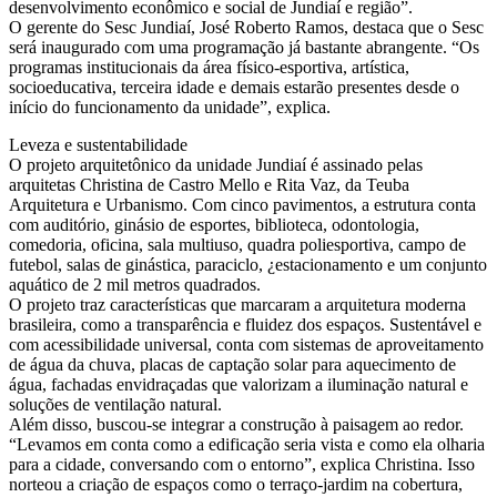
desenvolvimento econômico e social de Jundiaí e região”.
O gerente do Sesc Jundiaí, José Roberto Ramos, destaca que o Sesc
será inaugurado com uma programação já bastante abrangente. “Os
programas institucionais da área físico-esportiva, artística,
socioeducativa, terceira idade e demais estarão presentes desde o
início do funcionamento da unidade”, explica.
Leveza e sustentabilidade
O projeto arquitetônico da unidade Jundiaí é assinado pelas
arquitetas Christina de Castro Mello e Rita Vaz, da Teuba
Arquitetura e Urbanismo. Com cinco pavimentos, a estrutura conta
com auditório, ginásio de esportes, biblioteca, odontologia,
comedoria, oficina, sala multiuso, quadra poliesportiva, campo de
futebol, salas de ginástica, paraciclo, ¿estacionamento e um conjunto
aquático de 2 mil metros quadrados.
O projeto traz características que marcaram a arquitetura moderna
brasileira, como a transparência e fluidez dos espaços. Sustentável e
com acessibilidade universal, conta com sistemas de aproveitamento
de água da chuva, placas de captação solar para aquecimento de
água, fachadas envidraçadas que valorizam a iluminação natural e
soluções de ventilação natural.
Além disso, buscou-se integrar a construção à paisagem ao redor.
“Levamos em conta como a edificação seria vista e como ela olharia
para a cidade, conversando com o entorno”, explica Christina. Isso
norteou a criação de espaços como o terraço-jardim na cobertura,