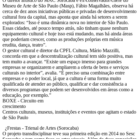
O diretor artístico do MAC Sorocaba e ex-conservador-chefe do
Museu de Arte de São Paulo (Masp), Fábio Magalhães, observa há
cerca de dez anos iniciativas públicas e privadas de desenvolvimento
cultural fora da capital, mas aponta que ainda há setores a serem
explorados: “Isso é uma dinâmica nova no interior de São Paulo.
Essas cidades, até pouco tempo atrás, não tinham quase nenhum
equipamento cultural e hoje isso está mudando, mas há ainda áreas
que poderiam crescer, como as produções próprias em música
erudita, dança, teatro”.
O gestor cultural e diretor da CPFL Cultura, Mário Mazzilli,
concorda em que a descentralização cultural tem sido positiva, mas
tem muito a avançar. “Existe um espaço imenso para grandes
empresas se organizarem e ampliarem a oferta de bens e serviços
culturais no interior”, avalia. “É preciso uma combinação entre
empresas e o poder local, já que a cultura é uma forma muito
qualificada de atender ao público, qualificar e dar consistência a
diversos programas que podem ser desenvolvidos em áreas como a
educação, por exemplo.”
BOXE - Circuito em
crescimento
Centros culturais, museus, instituições e eventos que agitam o estado
de São Paulo
¿Frestas - Trienal de Artes (Sorocaba)
O projeto transdisciplinar teve sua primeira edição em 2014 no Sesc