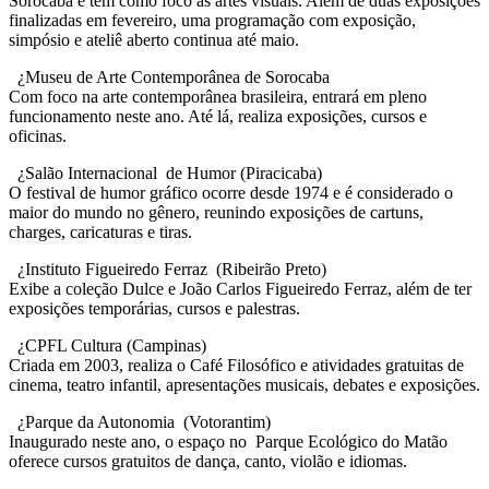
Sorocaba e tem como foco as artes visuais. Além de duas exposições
finalizadas em fevereiro, uma programação com exposição,
simpósio e ateliê aberto continua até maio.
¿Museu de Arte Contemporânea de Sorocaba
Com foco na arte contemporânea brasileira, entrará em pleno
funcionamento neste ano. Até lá, realiza exposições, cursos e
oficinas.
¿Salão Internacional de Humor (Piracicaba)
O festival de humor gráfico ocorre desde 1974 e é considerado o
maior do mundo no gênero, reunindo exposições de cartuns,
charges, caricaturas e tiras.
¿Instituto Figueiredo Ferraz (Ribeirão Preto)
Exibe a coleção Dulce e João Carlos Figueiredo Ferraz, além de ter
exposições temporárias, cursos e palestras.
¿CPFL Cultura (Campinas)
Criada em 2003, realiza o Café Filosófico e atividades gratuitas de
cinema, teatro infantil, apresentações musicais, debates e exposições.
¿Parque da Autonomia (Votorantim)
Inaugurado neste ano, o espaço no Parque Ecológico do Matão
oferece cursos gratuitos de dança, canto, violão e idiomas.