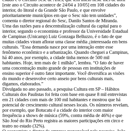
[este ano o Circuito acontece de 24/04 a 10/05] em 108 cidades do
interior, do litoral e da Grande São Paulo, e que envolve
prioritariamente municípios em que o Sesc não tem unidades”,
comenta o diretor regional do Sesc, Danilo Santos de Miranda.
Uma das razões para a descentralização cultural da capital para o
interior, segundo o economista e professor da Universidade Estadual
de Campinas (Unicamp) Luiz Gonzaga Belluzzo, é o fato de que
muitas cidades viram aflorar uma classe média ¿interessada em bens
culturais. “Essa demanda nasce por uma interação entre esse
fenômeno econômico e a urbanização. Quando cheguei a Campinas,
há 40 anos, por exemplo, a cidade tinha menos de 500 mil
habitantes. Hoje, tem mais de 1 milhão”, lembra. “O fato de haver
uma concentração muito grande de pessoas em instituições de
ensino superior é outro fator importante. Você diversifica as visões
do mundo e desenvolve certo anseio por bens culturais mais,
digamos, elaborados.”
Divulgada no ano passado, a pesquisa Cultura em SP – Hábitos
Culturais dos Paulistas foi feita com base em quase 8 mil entrevistas
em 21 cidades com mais de 100 mil habitantes e mostrou que há
potencial de crescimento cultural nesses locais. Os números revelam,
por exemplo, que Botucatu é a cidade do interior com maior
frequência a shows de música (59%, contra média de 46%) e que
São José do Rio Preto registra as maiores participações em circo e
teatro no estado (32%).