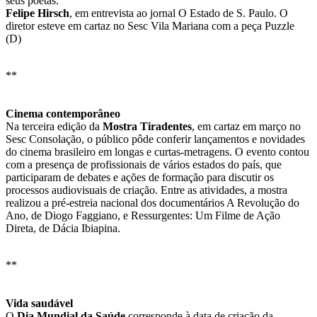
seus poetas.”
Felipe Hirsch
, em entrevista ao jornal O Estado de S. Paulo. O
diretor esteve em cartaz no Sesc Vila Mariana com a peça Puzzle
(D)
**
Cinema contemporâneo
Na terceira edição da
Mostra Tiradentes
, em cartaz em março no
Sesc Consolação, o público pôde conferir lançamentos e novidades
do cinema brasileiro em longas e curtas-metragens. O evento contou
com a presença de profissionais de vários estados do país, que
participaram de debates e ações de formação para discutir os
processos audiovisuais de criação. Entre as atividades, a mostra
realizou a pré-estreia nacional dos documentários A Revolução do
Ano, de Diogo Faggiano, e Ressurgentes: Um Filme de Ação
Direta, de Dácia Ibiapina.
**
Vida saudável
O
Dia Mundial da Saúde
corresponde à data de criação da