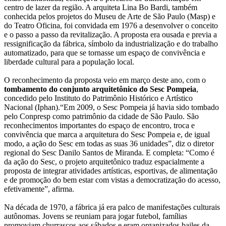
centro de lazer da região. A arquiteta Lina Bo Bardi, também
conhecida pelos projetos do Museu de Arte de São Paulo (Masp) e
do Teatro Oficina, foi convidada em 1976 a desenvolver o conceito
e o passo a passo da revitalização. A proposta era ousada e previa a
ressignificação da fábrica, símbolo da industrialização e do trabalho
automatizado, para que se tornasse um espaço de convivência e
liberdade cultural para a população local.
O reconhecimento da proposta veio em março deste ano, com o
tombamento do conjunto arquitetônico do Sesc Pompeia
,
concedido pelo Instituto do Patrimônio Histórico e Artístico
Nacional (Iphan).“Em 2009, o Sesc Pompeia já havia sido tombado
pelo Conpresp como patrimônio da cidade de São Paulo. São
reconhecimentos importantes do espaço de encontro, troca e
convivência que marca a arquitetura do Sesc Pompeia e, de igual
modo, a ação do Sesc em todas as suas 36 unidades”, diz o diretor
regional do Sesc Danilo Santos de Miranda. E completa: “Como é
da ação do Sesc, o projeto arquitetônico traduz espacialmente a
proposta de integrar atividades artísticas, esportivas, de alimentação
e de promoção do bem estar com vistas a democratização do acesso,
efetivamente”, afirma.
Na década de 1970, a fábrica já era palco de manifestações culturais
autônomas. Jovens se reuniam para jogar futebol, famílias
promoviam churrascos aos sábados e eram organizados bailes da