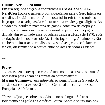
Cultura Nerd para todos
Em sua segunda edição, a conferência
Nerd da Zona Sul –
NerdCon
trouxe o universo dos videogames para o Sesc Interlagos
nos dias 21 e 22 de março. A proposta foi inserir tanto o público
leigo quanto os adeptos da cultura nerd na era dos jogos digitais. As
atividades incluíram maratona de games, concurso de cosplay e
corrida, com várias intervenções durante o percurso. Os jogos
digitais têm se tornado mais populares desde a década de 1970, após
a criação do famoso console Atari e do jogo Pong. Atualmente, são
também muito usados em dispositivos móveis, como celulares e
tablets, disseminando a prática entre pessoas de todas as idades.
**
Frases
“É preciso entender que o corpo é uma máquina. Essa disciplina é
necessária para encarar as tarefas da performance.”
Marina Abramovic
, em entrevista ao jornal Folha de S.Paulo. A
artista está com a exposição Terra Comunal em cartaz no Sesc
Pompeia até 10 de maio
“Puzzle (d) segue sobre a solidão de nossa língua. Sobre o
isolamento dos países da América Latina. Sobre o solipsismo dos