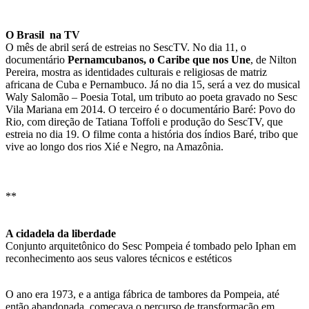
O Brasil na TV
O mês de abril será de estreias no SescTV. No dia 11, o
documentário
Pernamcubanos, o Caribe que nos Une
, de Nilton
Pereira, mostra as identidades culturais e religiosas de matriz
africana de Cuba e Pernambuco. Já no dia 15, será a vez do musical
Waly Salomão – Poesia Total, um tributo ao poeta gravado no Sesc
Vila Mariana em 2014. O terceiro é o documentário Baré: Povo do
Rio, com direção de Tatiana Toffoli e produção do SescTV, que
estreia no dia 19. O filme conta a história dos índios Baré, tribo que
vive ao longo dos rios Xié e Negro, na Amazônia.
**
A cidadela da liberdade
Conjunto arquitetônico do Sesc Pompeia é tombado pelo Iphan em
reconhecimento aos seus valores técnicos e estéticos
O ano era 1973, e a antiga fábrica de tambores da Pompeia, até
então abandonada, começava o percurso de transformação em