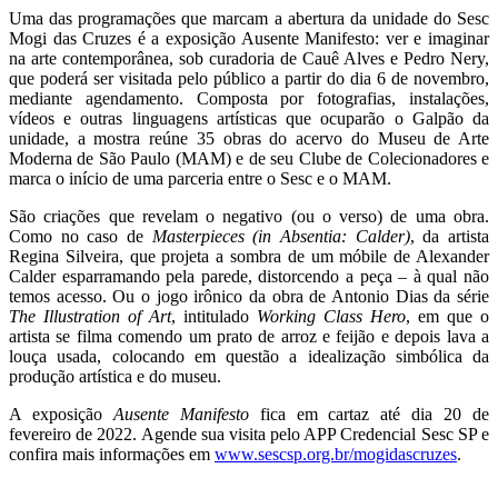
Uma das programações que marcam a abertura da unidade do Sesc
Mogi das Cruzes é a exposição Ausente Manifesto: ver e imaginar
na arte contemporânea, sob curadoria de Cauê Alves e Pedro Nery,
que poderá ser visitada pelo público a partir do dia 6 de novembro,
mediante agendamento. Composta por fotografias, instalações,
vídeos e outras linguagens artísticas que ocuparão o Galpão da
unidade, a mostra reúne 35 obras do acervo do Museu de Arte
Moderna de São Paulo (MAM) e de seu Clube de Colecionadores e
marca o início de uma parceria entre o Sesc e o MAM.
São criações que revelam o negativo (ou o verso) de uma obra.
Como no caso de
Masterpieces (in Absentia: Calder)
, da artista
Regina Silveira, que projeta a sombra de um móbile de Alexander
Calder esparramando pela parede, distorcendo a peça – à qual não
temos acesso. Ou o jogo irônico da obra de Antonio Dias da série
The Illustration of Art
, intitulado
Working Class Hero
, em que o
artista se filma comendo um prato de arroz e feijão e depois lava a
louça usada, colocando em questão a idealização simbólica da
produção artística e do museu.
A exposição
Ausente Manifesto
fica em cartaz até dia 20 de
fevereiro de 2022. Agende sua visita pelo APP Credencial Sesc SP e
confira mais informações em
www.sescsp.org.br/mogidascruzes
.