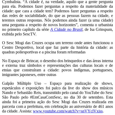
Cymbalista. “A cidade é, na verdade, aquilo que a gente pergunta
para ela. Podemos fazer perguntas a respeito da materialidade da
cidade: que cara a cidade tem? Podemos fazer perguntas a respeito
das redes de sociabilidade, do que as pessoas fazem na cidade, e
teremos outras respostas. Nós podemos ainda fazer (a uma cidade)
uma pergunta a respeito de novos horizontes”, comenta o urbanista
no primeiro capítulo da série
A Cidade no Brasil
, de Isa Grinspum,
exibida pelo SescTV.
O Sesc Mogi das Cruzes ocupa um terreno onde antes funcionou o
Centro Desportivo, local que faz parte da história da cidade: as
quadras poliesportivas e a piscina foram reformadas
No Espaço de Brincar, o desenho dos brinquedos e das áreas interna
e externa traz símbolos e representações das culturas locais e de
etnias que construíram a cidade: povos indígenas, portugueses,
imigrantes japoneses, entre outras
Galpão Múltiplo Uso – Espaço para realização de shows,
espetáculos e exposições foi palco da live do show dos músicos
Nando e Sebastião Reis, transmitido pelo canal do YouTube do Sesc
São Paulo pelo #EmCasaComSesc, no dia 30 de setembro. Esta
ainda foi a primeira ação do Sesc Mogi das Cruzes realizada em
parceria com a prefeitura, em celebração ao aniversário de 461 anos
da cidade. Assista:
www.youtube.com/watch?v=snVYclVxiss
.