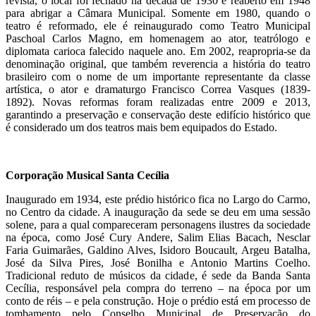
revista, o local foi fechado na década de 1930 e reaberto em 1948
para abrigar a Câmara Municipal. Somente em 1980, quando o
teatro é reformado, ele é reinaugurado como Teatro Municipal
Paschoal Carlos Magno, em homenagem ao ator, teatrólogo e
diplomata carioca falecido naquele ano. Em 2002, reapropria-se da
denominação original, que também reverencia a história do teatro
brasileiro com o nome de um importante representante da classe
artística, o ator e dramaturgo Francisco Correa Vasques (1839-
1892). Novas reformas foram realizadas entre 2009 e 2013,
garantindo a preservação e conservação deste edifício histórico que
é considerado um dos teatros mais bem equipados do Estado.
Corporação Musical Santa Cecília
Inaugurado em 1934, este prédio histórico fica no Largo do Carmo,
no Centro da cidade. A inauguração da sede se deu em uma sessão
solene, para a qual compareceram personagens ilustres da sociedade
na época, como José Cury Andere, Salim Elias Bacach, Nesclar
Faria Guimarães, Galdino Alves, Isidoro Boucault, Argeu Batalha,
José da Silva Pires, José Bonilha e Antonio Martins Coelho.
Tradicional reduto de músicos da cidade, é sede da Banda Santa
Cecília, responsável pela compra do terreno – na época por um
conto de réis – e pela construção. Hoje o prédio está em processo de
tombamento pelo Conselho Municipal de Preservação do