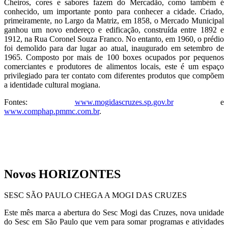
Cheiros, cores e sabores fazem do Mercadão, como também é
conhecido, um importante ponto para conhecer a cidade. Criado,
primeiramente, no Largo da Matriz, em 1858, o Mercado Municipal
ganhou um novo endereço e edificação, construída entre 1892 e
1912, na Rua Coronel Souza Franco. No entanto, em 1960, o prédio
foi demolido para dar lugar ao atual, inaugurado em setembro de
1965. Composto por mais de 100 boxes ocupados por pequenos
comerciantes e produtores de alimentos locais, este é um espaço
privilegiado para ter contato com diferentes produtos que compõem
a identidade cultural mogiana.
Fontes:
www.mogidascruzes.sp.gov.br
e
www.comphap.pmmc.com.br
.
Novos HORIZONTES
SESC SÃO PAULO CHEGA A MOGI DAS CRUZES
Este mês marca a abertura do Sesc Mogi das Cruzes, nova unidade
do Sesc em São Paulo que vem para somar programas e atividades