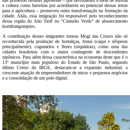
das primeiras famílias japonesas – que derrubaram a ideia de idioma
e cultura como barreiras por acreditarem no potencial dessas terras
para a agricultura – promoveu outra transformação na formação da
cidade. Aliás, essa imigração foi responsável pelo reconhecimento
dessa região do Alto Tietê no “Cinturão Verde” de abastecimento
hortifrutigranjeiro.
A contribuição desses imigrantes tornou Mogi das Cruzes não só
reconhecida pela produção de hortaliças, frutas (caqui e nêsperas
principalmente), cogumelos e flores (orquídeas), como uma das
cidades brasileiras com o maior contingente de descendentes
nipônicos. Para além dessa característica na economia deste que é o
13º município mais populoso do Estado de São Paulo, segundo
último Censo do IBGE, destacam-se a expansão industrial, a
crescente atuação de empreendedores de micro e pequenos negócios
e a consolidação de um polo digital.