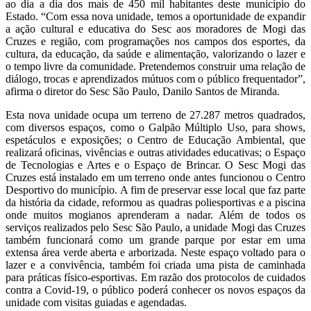
ao dia a dia dos mais de 450 mil habitantes deste município do
Estado. “Com essa nova unidade, temos a oportunidade de expandir
a ação cultural e educativa do Sesc aos moradores de Mogi das
Cruzes e região, com programações nos campos dos esportes, da
cultura, da educação, da saúde e alimentação, valorizando o lazer e
o tempo livre da comunidade. Pretendemos construir uma relação de
diálogo, trocas e aprendizados mútuos com o público frequentador”,
afirma o diretor do Sesc São Paulo, Danilo Santos de Miranda.
Esta nova unidade ocupa um terreno de 27.287 metros quadrados,
com diversos espaços, como o Galpão Múltiplo Uso, para shows,
espetáculos e exposições; o Centro de Educação Ambiental, que
realizará oficinas, vivências e outras atividades educativas; o Espaço
de Tecnologias e Artes e o Espaço de Brincar. O Sesc Mogi das
Cruzes está instalado em um terreno onde antes funcionou o Centro
Desportivo do município. A fim de preservar esse local que faz parte
da história da cidade, reformou as quadras poliesportivas e a piscina
onde muitos mogianos aprenderam a nadar. Além de todos os
serviços realizados pelo Sesc São Paulo, a unidade Mogi das Cruzes
também funcionará como um grande parque por estar em uma
extensa área verde aberta e arborizada. Neste espaço voltado para o
lazer e a convivência, também foi criada uma pista de caminhada
para práticas físico-esportivas. Em razão dos protocolos de cuidados
contra a Covid-19, o público poderá conhecer os novos espaços da
unidade com visitas guiadas e agendadas.