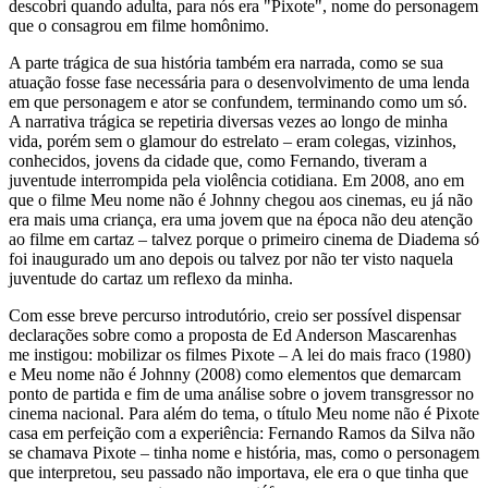
descobri quando adulta, para nós era "Pixote", nome do personagem
que o consagrou em filme homônimo.
A parte trágica de sua história também era narrada, como se sua
atuação fosse fase necessária para o desenvolvimento de uma lenda
em que personagem e ator se confundem, terminando como um só.
A narrativa trágica se repetiria diversas vezes ao longo de minha
vida, porém sem o glamour do estrelato – eram colegas, vizinhos,
conhecidos, jovens da cidade que, como Fernando, tiveram a
juventude interrompida pela violência cotidiana. Em 2008, ano em
que o filme Meu nome não é Johnny chegou aos cinemas, eu já não
era mais uma criança, era uma jovem que na época não deu atenção
ao filme em cartaz – talvez porque o primeiro cinema de Diadema só
foi inaugurado um ano depois ou talvez por não ter visto naquela
juventude do cartaz um reflexo da minha.
Com esse breve percurso introdutório, creio ser possível dispensar
declarações sobre como a proposta de Ed Anderson Mascarenhas
me instigou: mobilizar os filmes Pixote – A lei do mais fraco (1980)
e Meu nome não é Johnny (2008) como elementos que demarcam
ponto de partida e fim de uma análise sobre o jovem transgressor no
cinema nacional. Para além do tema, o título Meu nome não é Pixote
casa em perfeição com a experiência: Fernando Ramos da Silva não
se chamava Pixote – tinha nome e história, mas, como o personagem
que interpretou, seu passado não importava, ele era o que tinha que