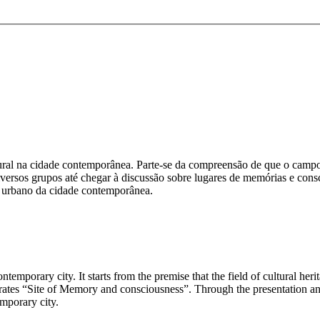
tural na cidade contemporânea. Parte-se da compreensão de que o campo
s diversos grupos até chegar à discussão sobre lugares de memórias e co
 e urbano da cidade contemporânea.
e contemporary city. It starts from the premise that the field of cultural 
porates “Site of Memory and consciousness”. Through the presentation and
emporary city.