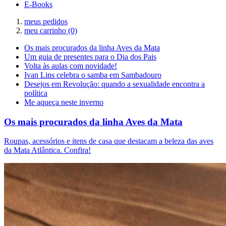
E-Books
meus pedidos
meu carrinho
(0)
Os mais procurados da linha Aves da Mata
Um guia de presentes para o Dia dos Pais
Volta às aulas com novidade!
Ivan Lins celebra o samba em Sambadouro
Desejos em Revolução: quando a sexualidade encontra a
política
Me aqueça neste inverno
Os mais procurados da linha Aves da Mata
Roupas, acessórios e itens de casa que destacam a beleza das aves
da Mata Atlântica. Confira!