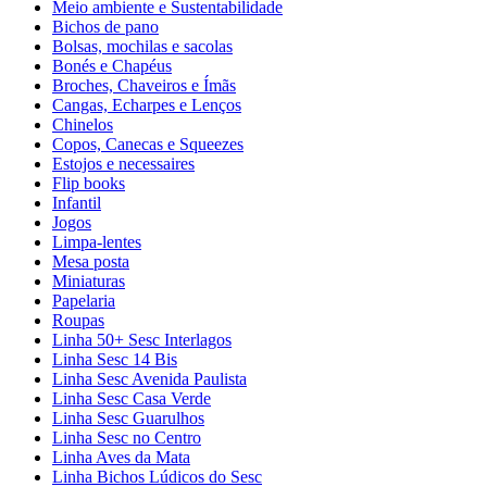
Meio ambiente e Sustentabilidade
Bichos de pano
Bolsas, mochilas e sacolas
Bonés e Chapéus
Broches, Chaveiros e Ímãs
Cangas, Echarpes e Lenços
Chinelos
Copos, Canecas e Squeezes
Estojos e necessaires
Flip books
Infantil
Jogos
Limpa-lentes
Mesa posta
Miniaturas
Papelaria
Roupas
Linha 50+ Sesc Interlagos
Linha Sesc 14 Bis
Linha Sesc Avenida Paulista
Linha Sesc Casa Verde
Linha Sesc Guarulhos
Linha Sesc no Centro
Linha Aves da Mata
Linha Bichos Lúdicos do Sesc