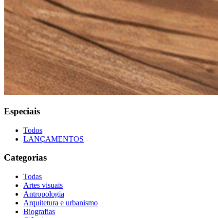
Especiais
Todos
LANÇAMENTOS
Categorias
Todas
Artes visuais
Antropologia
Arquitetura e urbanismo
Biografias