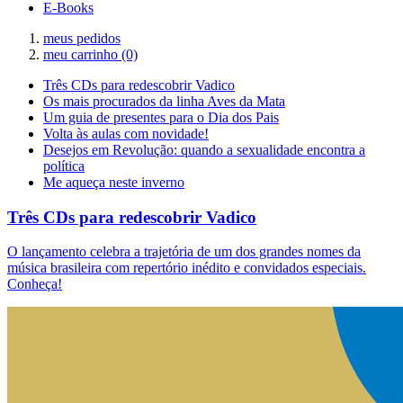
E-Books
meus pedidos
meu carrinho
(0)
Três CDs para redescobrir Vadico
Os mais procurados da linha Aves da Mata
Um guia de presentes para o Dia dos Pais
Volta às aulas com novidade!
Desejos em Revolução: quando a sexualidade encontra a
política
Me aqueça neste inverno
Três CDs para redescobrir Vadico
O lançamento celebra a trajetória de um dos grandes nomes da
música brasileira com repertório inédito e convidados especiais.
Conheça!