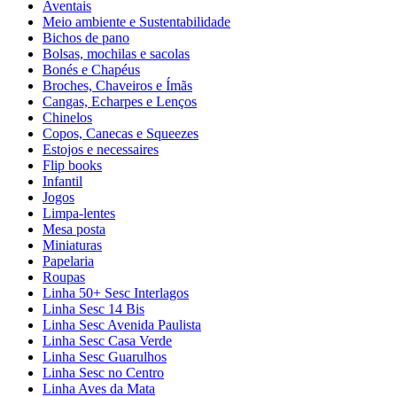
Aventais
Meio ambiente e Sustentabilidade
Bichos de pano
Bolsas, mochilas e sacolas
Bonés e Chapéus
Broches, Chaveiros e Ímãs
Cangas, Echarpes e Lenços
Chinelos
Copos, Canecas e Squeezes
Estojos e necessaires
Flip books
Infantil
Jogos
Limpa-lentes
Mesa posta
Miniaturas
Papelaria
Roupas
Linha 50+ Sesc Interlagos
Linha Sesc 14 Bis
Linha Sesc Avenida Paulista
Linha Sesc Casa Verde
Linha Sesc Guarulhos
Linha Sesc no Centro
Linha Aves da Mata