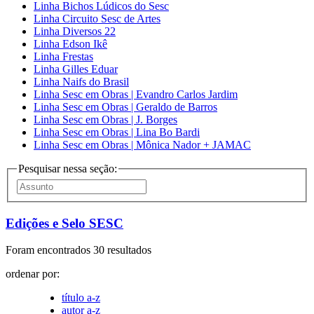
Linha Bichos Lúdicos do Sesc
Linha Circuito Sesc de Artes
Linha Diversos 22
Linha Edson Ikê
Linha Frestas
Linha Gilles Eduar
Linha Naifs do Brasil
Linha Sesc em Obras | Evandro Carlos Jardim
Linha Sesc em Obras | Geraldo de Barros
Linha Sesc em Obras | J. Borges
Linha Sesc em Obras | Lina Bo Bardi
Linha Sesc em Obras | Mônica Nador + JAMAC
Pesquisar nessa seção:
Edições e Selo SESC
Foram encontrados 30 resultados
ordenar por:
título a-z
autor a-z