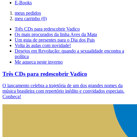
E-Books
meus pedidos
meu carrinho
(0)
Três CDs para redescobrir Vadico
Os mais procurados da linha Aves da Mata
Um guia de presentes para o Dia dos Pais
Volta às aulas com novidade!
Desejos em Revolução: quando a sexualidade encontra a
política
Me aqueça neste inverno
Três CDs para redescobrir Vadico
O lançamento celebra a trajetória de um dos grandes nomes da
música brasileira com repertório inédito e convidados especiais.
Conheça!