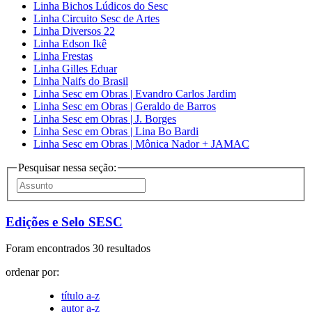
Linha Bichos Lúdicos do Sesc
Linha Circuito Sesc de Artes
Linha Diversos 22
Linha Edson Ikê
Linha Frestas
Linha Gilles Eduar
Linha Naifs do Brasil
Linha Sesc em Obras | Evandro Carlos Jardim
Linha Sesc em Obras | Geraldo de Barros
Linha Sesc em Obras | J. Borges
Linha Sesc em Obras | Lina Bo Bardi
Linha Sesc em Obras | Mônica Nador + JAMAC
Pesquisar nessa seção:
Edições e Selo SESC
Foram encontrados 30 resultados
ordenar por:
título a-z
autor a-z