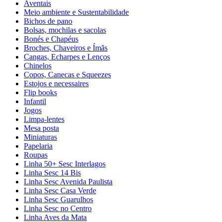
Aventais
Meio ambiente e Sustentabilidade
Bichos de pano
Bolsas, mochilas e sacolas
Bonés e Chapéus
Broches, Chaveiros e Ímãs
Cangas, Echarpes e Lenços
Chinelos
Copos, Canecas e Squeezes
Estojos e necessaires
Flip books
Infantil
Jogos
Limpa-lentes
Mesa posta
Miniaturas
Papelaria
Roupas
Linha 50+ Sesc Interlagos
Linha Sesc 14 Bis
Linha Sesc Avenida Paulista
Linha Sesc Casa Verde
Linha Sesc Guarulhos
Linha Sesc no Centro
Linha Aves da Mata