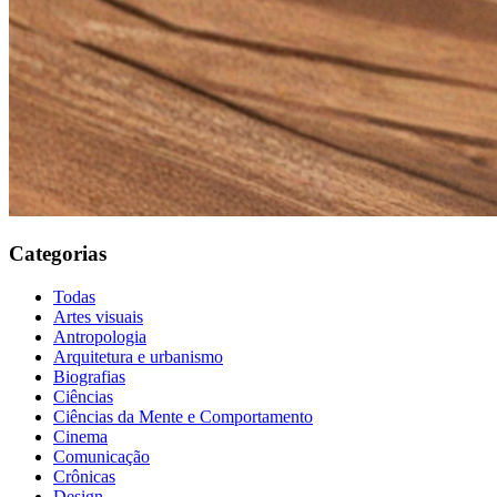
Categorias
Todas
Artes visuais
Antropologia
Arquitetura e urbanismo
Biografias
Ciências
Ciências da Mente e Comportamento
Cinema
Comunicação
Crônicas
Design