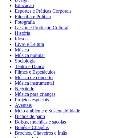
Educação
Esportes e Práticas Corporais
Filosofia e Política
Fotografia
Gestão e Produção Cultural
História
Idosos
Livro e Leitura
Música
Música popular
Sociologia
Teatro e Dança
Filmes e Espetáculos
Música de concerto
Música instrumental
Negritude
Música para crianças
Projetos especiais
Aventais
Meio ambiente e Sustentabilidade
Bichos de pano
Bolsas, mochilas e sacolas
Bonés e Chapéus
Broches, Chaveiros e Ímãs