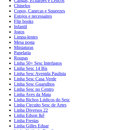
Cangas, Echarpes e Lenços
Chinelos
Copos, Canecas e Squeezes
Estojos e necessaires
Flip books
Infantil
Jogos
Limpa-lentes
Mesa posta
Miniaturas
Papelaria
Roupas
Linha 50+ Sesc Interlagos
Linha Sesc 14 Bis
Linha Sesc Avenida Paulista
Linha Sesc Casa Verde
Linha Sesc Guarulhos
Linha Sesc no Centro
Linha Aves da Mata
Linha Bichos Lúdicos do Sesc
Linha Circuito Sesc de Artes
Linha Diversos 22
Linha Edson Ikê
Linha Frestas
Linha Gilles Eduar