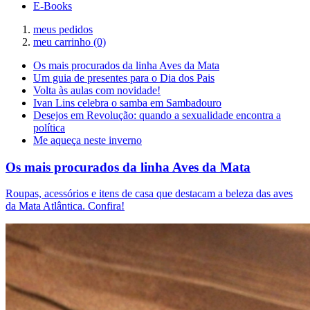
E-Books
meus pedidos
meu carrinho
(0)
Os mais procurados da linha Aves da Mata
Um guia de presentes para o Dia dos Pais
Volta às aulas com novidade!
Ivan Lins celebra o samba em Sambadouro
Desejos em Revolução: quando a sexualidade encontra a
política
Me aqueça neste inverno
Os mais procurados da linha Aves da Mata
Roupas, acessórios e itens de casa que destacam a beleza das aves
da Mata Atlântica. Confira!