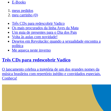
E-Books
meus pedidos
meu carrinho
(0)
Três CDs para redescobrir Vadico
Os mais procurados da linha Aves da Mata
Um guia de presentes para o Dia dos Pais
Volta às aulas com novidade!
Desejos em Revolução: quando a sexualidade encontra a
política
Me aqueça neste inverno
Três CDs para redescobrir Vadico
O lançamento celebra a trajetória de um dos grandes nomes da
música brasileira com repertório inédito e convidados especiais.
Conheça!