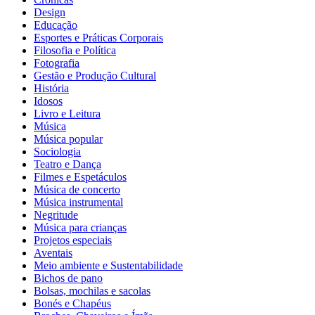
Design
Educação
Esportes e Práticas Corporais
Filosofia e Política
Fotografia
Gestão e Produção Cultural
História
Idosos
Livro e Leitura
Música
Música popular
Sociologia
Teatro e Dança
Filmes e Espetáculos
Música de concerto
Música instrumental
Negritude
Música para crianças
Projetos especiais
Aventais
Meio ambiente e Sustentabilidade
Bichos de pano
Bolsas, mochilas e sacolas
Bonés e Chapéus