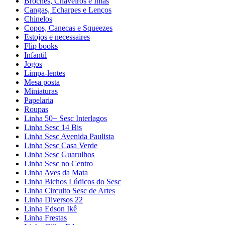
Broches, Chaveiros e Ímãs
Cangas, Echarpes e Lenços
Chinelos
Copos, Canecas e Squeezes
Estojos e necessaires
Flip books
Infantil
Jogos
Limpa-lentes
Mesa posta
Miniaturas
Papelaria
Roupas
Linha 50+ Sesc Interlagos
Linha Sesc 14 Bis
Linha Sesc Avenida Paulista
Linha Sesc Casa Verde
Linha Sesc Guarulhos
Linha Sesc no Centro
Linha Aves da Mata
Linha Bichos Lúdicos do Sesc
Linha Circuito Sesc de Artes
Linha Diversos 22
Linha Edson Ikê
Linha Frestas