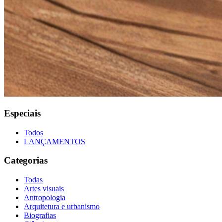
Especiais
Todos
LANÇAMENTOS
Categorias
Todas
Artes visuais
Antropologia
Arquitetura e urbanismo
Biografias