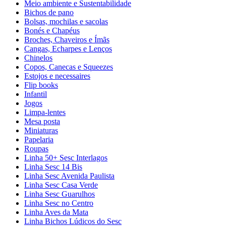
Meio ambiente e Sustentabilidade
Bichos de pano
Bolsas, mochilas e sacolas
Bonés e Chapéus
Broches, Chaveiros e Ímãs
Cangas, Echarpes e Lenços
Chinelos
Copos, Canecas e Squeezes
Estojos e necessaires
Flip books
Infantil
Jogos
Limpa-lentes
Mesa posta
Miniaturas
Papelaria
Roupas
Linha 50+ Sesc Interlagos
Linha Sesc 14 Bis
Linha Sesc Avenida Paulista
Linha Sesc Casa Verde
Linha Sesc Guarulhos
Linha Sesc no Centro
Linha Aves da Mata
Linha Bichos Lúdicos do Sesc