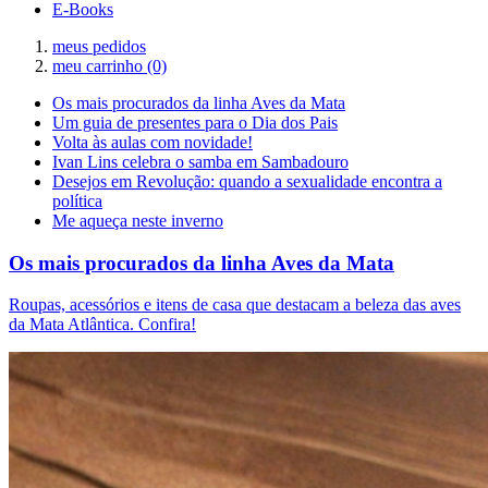
E-Books
meus pedidos
meu carrinho
(0)
Os mais procurados da linha Aves da Mata
Um guia de presentes para o Dia dos Pais
Volta às aulas com novidade!
Ivan Lins celebra o samba em Sambadouro
Desejos em Revolução: quando a sexualidade encontra a
política
Me aqueça neste inverno
Os mais procurados da linha Aves da Mata
Roupas, acessórios e itens de casa que destacam a beleza das aves
da Mata Atlântica. Confira!