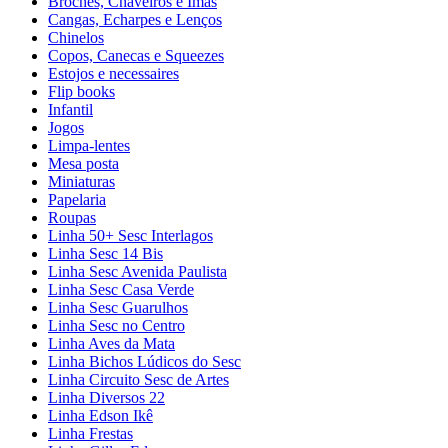
Broches, Chaveiros e Ímãs
Cangas, Echarpes e Lenços
Chinelos
Copos, Canecas e Squeezes
Estojos e necessaires
Flip books
Infantil
Jogos
Limpa-lentes
Mesa posta
Miniaturas
Papelaria
Roupas
Linha 50+ Sesc Interlagos
Linha Sesc 14 Bis
Linha Sesc Avenida Paulista
Linha Sesc Casa Verde
Linha Sesc Guarulhos
Linha Sesc no Centro
Linha Aves da Mata
Linha Bichos Lúdicos do Sesc
Linha Circuito Sesc de Artes
Linha Diversos 22
Linha Edson Ikê
Linha Frestas