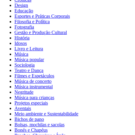
Design
Educação
Esportes e Práticas Corporais
Filosofia e Política
Fotografia
Gestão e Produção Cultural
História
Idosos
Livro e Leitura
Música
Música popular
Sociologia
Teatro e Dança
Filmes e Espetáculos
Música de concerto
Música instrumental
Negritude
Música para crianças
Projetos especiais
Aventais
Meio ambiente e Sustentabilidade
Bichos de pano
Bolsas, mochilas e sacolas
Bonés e Chapéus