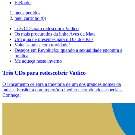
E-Books
meus pedidos
meu carrinho
(0)
Três CDs para redescobrir Vadico
Os mais procurados da linha Aves da Mata
Um guia de presentes para o Dia dos Pais
Volta às aulas com novidade!
Desejos em Revolução: quando a sexualidade encontra a
política
Me aqueça neste inverno
Três CDs para redescobrir Vadico
O lançamento celebra a trajetória de um dos grandes nomes da
música brasileira com repertório inédito e convidados especiais.
Conheça!