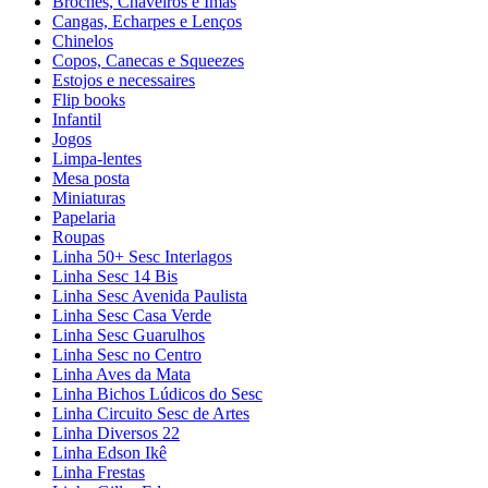
Broches, Chaveiros e Ímãs
Cangas, Echarpes e Lenços
Chinelos
Copos, Canecas e Squeezes
Estojos e necessaires
Flip books
Infantil
Jogos
Limpa-lentes
Mesa posta
Miniaturas
Papelaria
Roupas
Linha 50+ Sesc Interlagos
Linha Sesc 14 Bis
Linha Sesc Avenida Paulista
Linha Sesc Casa Verde
Linha Sesc Guarulhos
Linha Sesc no Centro
Linha Aves da Mata
Linha Bichos Lúdicos do Sesc
Linha Circuito Sesc de Artes
Linha Diversos 22
Linha Edson Ikê
Linha Frestas