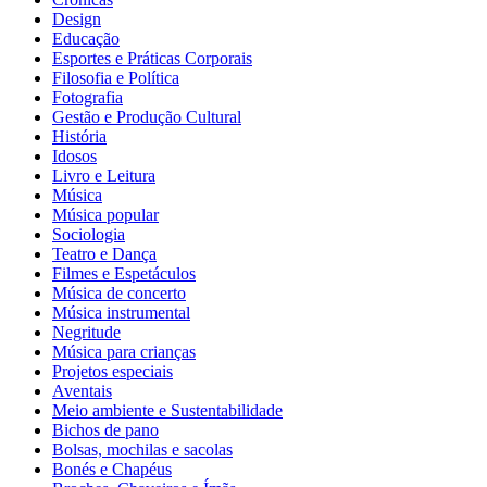
Design
Educação
Esportes e Práticas Corporais
Filosofia e Política
Fotografia
Gestão e Produção Cultural
História
Idosos
Livro e Leitura
Música
Música popular
Sociologia
Teatro e Dança
Filmes e Espetáculos
Música de concerto
Música instrumental
Negritude
Música para crianças
Projetos especiais
Aventais
Meio ambiente e Sustentabilidade
Bichos de pano
Bolsas, mochilas e sacolas
Bonés e Chapéus