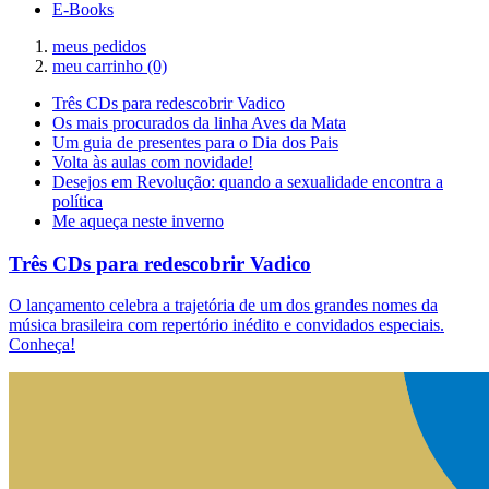
E-Books
meus pedidos
meu carrinho
(0)
Três CDs para redescobrir Vadico
Os mais procurados da linha Aves da Mata
Um guia de presentes para o Dia dos Pais
Volta às aulas com novidade!
Desejos em Revolução: quando a sexualidade encontra a
política
Me aqueça neste inverno
Três CDs para redescobrir Vadico
O lançamento celebra a trajetória de um dos grandes nomes da
música brasileira com repertório inédito e convidados especiais.
Conheça!