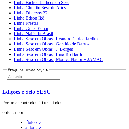
Linha Bichos Lúdicos do Sesc
Linha Circuito Sesc de Artes
Linha Diversos 22
Linha Edson Ikê
Linha Frestas
Linha Gilles Eduar
Linha Naifs do Brasil
Linha Sesc em Obras | Evandro Carlos Jardim
Linha Sesc em Obras | Geraldo de Barros
Linha Sesc em Obras | J. Borges
Linha Sesc em Obras | Lina Bo Bardi
Linha Sesc em Obras | Mônica Nador + JAMAC
Pesquisar nessa seção:
Edições e Selo SESC
Foram encontrados 20 resultados
ordenar por:
título a-z
autor a-z