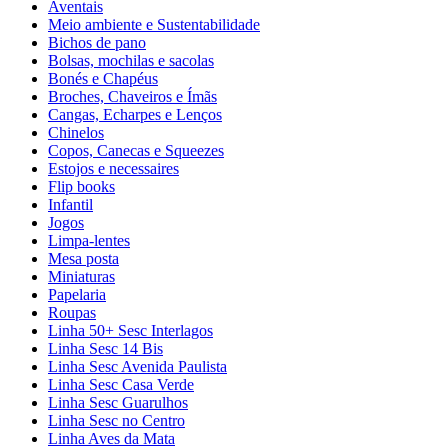
Aventais
Meio ambiente e Sustentabilidade
Bichos de pano
Bolsas, mochilas e sacolas
Bonés e Chapéus
Broches, Chaveiros e Ímãs
Cangas, Echarpes e Lenços
Chinelos
Copos, Canecas e Squeezes
Estojos e necessaires
Flip books
Infantil
Jogos
Limpa-lentes
Mesa posta
Miniaturas
Papelaria
Roupas
Linha 50+ Sesc Interlagos
Linha Sesc 14 Bis
Linha Sesc Avenida Paulista
Linha Sesc Casa Verde
Linha Sesc Guarulhos
Linha Sesc no Centro
Linha Aves da Mata