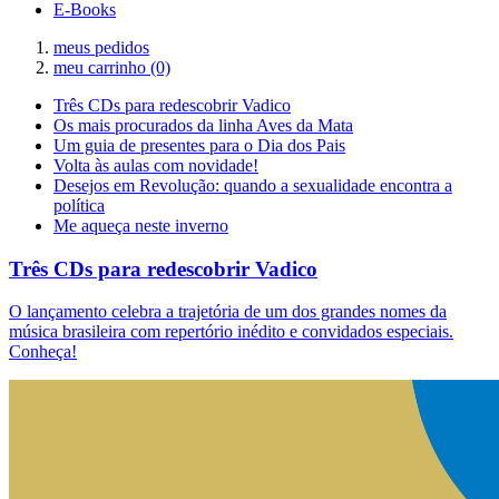
E-Books
meus pedidos
meu carrinho
(0)
Três CDs para redescobrir Vadico
Os mais procurados da linha Aves da Mata
Um guia de presentes para o Dia dos Pais
Volta às aulas com novidade!
Desejos em Revolução: quando a sexualidade encontra a
política
Me aqueça neste inverno
Três CDs para redescobrir Vadico
O lançamento celebra a trajetória de um dos grandes nomes da
música brasileira com repertório inédito e convidados especiais.
Conheça!