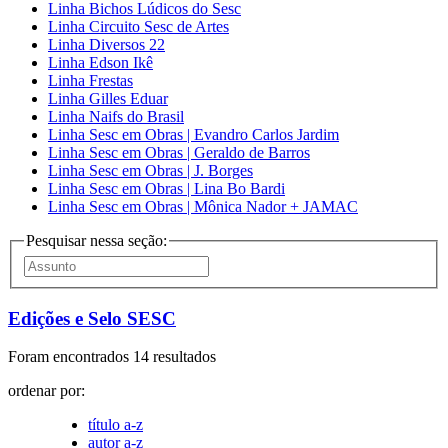
Linha Bichos Lúdicos do Sesc
Linha Circuito Sesc de Artes
Linha Diversos 22
Linha Edson Ikê
Linha Frestas
Linha Gilles Eduar
Linha Naifs do Brasil
Linha Sesc em Obras | Evandro Carlos Jardim
Linha Sesc em Obras | Geraldo de Barros
Linha Sesc em Obras | J. Borges
Linha Sesc em Obras | Lina Bo Bardi
Linha Sesc em Obras | Mônica Nador + JAMAC
Pesquisar nessa seção:
Edições e Selo SESC
Foram encontrados 14 resultados
ordenar por:
título a-z
autor a-z