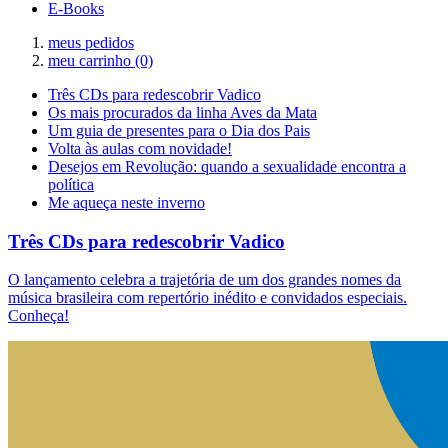
E-Books
meus pedidos
meu carrinho
(0)
Três CDs para redescobrir Vadico
Os mais procurados da linha Aves da Mata
Um guia de presentes para o Dia dos Pais
Volta às aulas com novidade!
Desejos em Revolução: quando a sexualidade encontra a
política
Me aqueça neste inverno
Três CDs para redescobrir Vadico
O lançamento celebra a trajetória de um dos grandes nomes da
música brasileira com repertório inédito e convidados especiais.
Conheça!