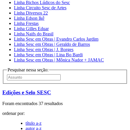
Linha Bichos Lúdicos do Sesc
Linha Circuito Sesc de Artes
Linha Diversos 22
Linha Edson Ikê
Linha Frestas
Linha Gilles Eduar
Linha Naifs do Brasil
Linha Sesc em Obras | Evandro Carlos Jardim
Linha Sesc em Obras | Geraldo de Barros
Linha Sesc em Obras | J. Borges
Linha Sesc em Obras | Lina Bo Bardi
Linha Sesc em Obras | Mônica Nador + JAMAC
Pesquisar nessa seção:
Edições e Selo SESC
Foram encontrados 37 resultados
ordenar por:
título a-z
autor a-z