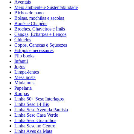
Aventais
Meio ambiente e Sustentabilidade
Bichos de pano
Bolsas, mochilas e sacolas
Bonés e Chapéus
Broches, Chaveiros e Ímãs
Cangas, Echarpes e Lenços
Chinelos
Copos, Canecas e Squeezes
Estojos e necessaires
Flip books
Infantil
Jogos
Limpa-lentes
Mesa posta
Miniaturas
Papelaria
Roupas
Linha 50+ Sesc Interlagos
Linha Sesc 14 Bis
Linha Sesc Avenida Paulista
Linha Sesc Casa Verde
Linha Sesc Guarulhos
Linha Sesc no Centro
Linha Aves da Mata