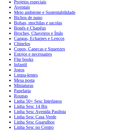
Projetos especiais
Aventais
Meio ambiente e Sustentabilidade
Bichos de pano
Bolsas, mochilas e sacolas
Bonés e Chapéus
Broches, Chaveiros e Ímãs
Cangas, Echarpes e Lenços
Chinelos
Copos, Canecas e Squeezes
Estojos e necessaires
Flip books
Infantil
Jogos
Limpa-lentes
Mesa posta
Miniaturas
Papelaria
Roupas
Linha 50+ Sesc Interlagos
Linha Sesc 14 Bis
Linha Sesc Avenida Paulista
Linha Sesc Casa Verde
Linha Sesc Guarulhos
Linha Sesc no Centro