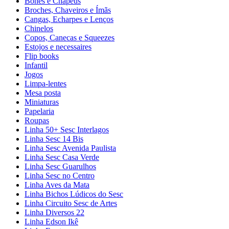
Bonés e Chapéus
Broches, Chaveiros e Ímãs
Cangas, Echarpes e Lenços
Chinelos
Copos, Canecas e Squeezes
Estojos e necessaires
Flip books
Infantil
Jogos
Limpa-lentes
Mesa posta
Miniaturas
Papelaria
Roupas
Linha 50+ Sesc Interlagos
Linha Sesc 14 Bis
Linha Sesc Avenida Paulista
Linha Sesc Casa Verde
Linha Sesc Guarulhos
Linha Sesc no Centro
Linha Aves da Mata
Linha Bichos Lúdicos do Sesc
Linha Circuito Sesc de Artes
Linha Diversos 22
Linha Edson Ikê