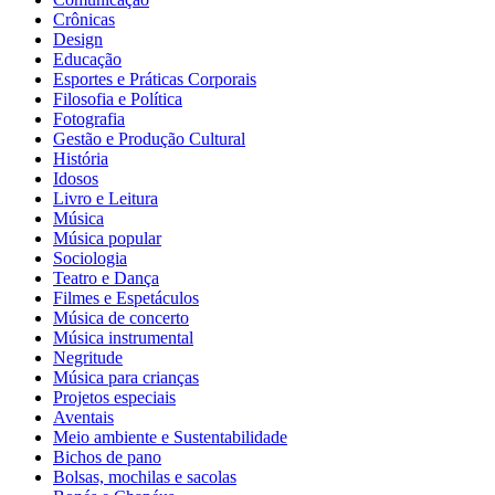
Crônicas
Design
Educação
Esportes e Práticas Corporais
Filosofia e Política
Fotografia
Gestão e Produção Cultural
História
Idosos
Livro e Leitura
Música
Música popular
Sociologia
Teatro e Dança
Filmes e Espetáculos
Música de concerto
Música instrumental
Negritude
Música para crianças
Projetos especiais
Aventais
Meio ambiente e Sustentabilidade
Bichos de pano
Bolsas, mochilas e sacolas