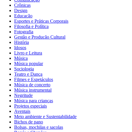
Crônicas
Design
Educação
Esportes e Práticas Corporais
Filosofia e Política
Fotografia
Gestão e Produção Cultural
História
Idosos
Livro e Leitura
Música
Música popular
Sociologia
Teatro e Dança
Filmes e Espetáculos
Música de concerto
Música instrumental
Negritude
Música para crianças
Projetos especiais
Aventais
Meio ambiente e Sustentabilidade
Bichos de pano
Bolsas, mochilas e sacolas