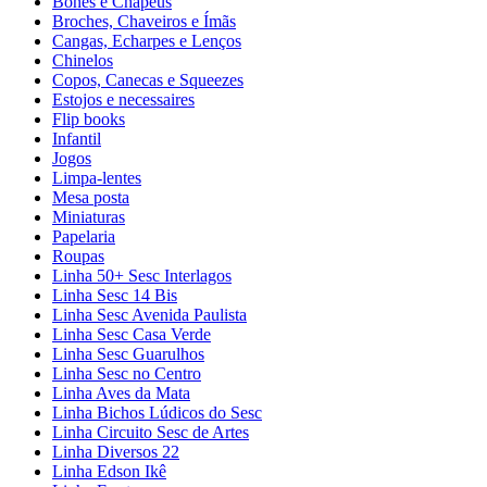
Bonés e Chapéus
Broches, Chaveiros e Ímãs
Cangas, Echarpes e Lenços
Chinelos
Copos, Canecas e Squeezes
Estojos e necessaires
Flip books
Infantil
Jogos
Limpa-lentes
Mesa posta
Miniaturas
Papelaria
Roupas
Linha 50+ Sesc Interlagos
Linha Sesc 14 Bis
Linha Sesc Avenida Paulista
Linha Sesc Casa Verde
Linha Sesc Guarulhos
Linha Sesc no Centro
Linha Aves da Mata
Linha Bichos Lúdicos do Sesc
Linha Circuito Sesc de Artes
Linha Diversos 22
Linha Edson Ikê