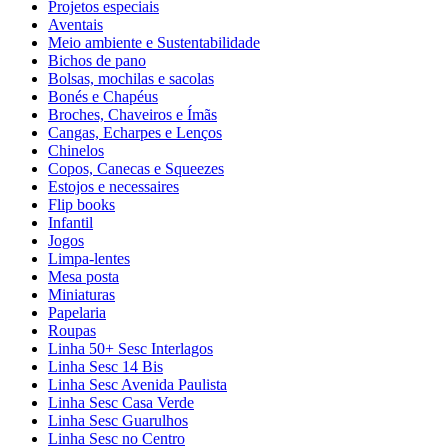
Projetos especiais
Aventais
Meio ambiente e Sustentabilidade
Bichos de pano
Bolsas, mochilas e sacolas
Bonés e Chapéus
Broches, Chaveiros e Ímãs
Cangas, Echarpes e Lenços
Chinelos
Copos, Canecas e Squeezes
Estojos e necessaires
Flip books
Infantil
Jogos
Limpa-lentes
Mesa posta
Miniaturas
Papelaria
Roupas
Linha 50+ Sesc Interlagos
Linha Sesc 14 Bis
Linha Sesc Avenida Paulista
Linha Sesc Casa Verde
Linha Sesc Guarulhos
Linha Sesc no Centro