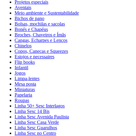
Projetos especiais
Aventais
Meio ambiente e Sustentabilidade
Bichos de pano
Bolsas, mochilas e sacolas
Bonés e Chapéus
Broches, Chaveiros e Ímãs
Cangas, Echarpes e Lenços
Chinelos
Copos, Canecas e Squeezes
Estojos e necessaires
Flip books
Infantil
Jogos
Limpa-lentes
Mesa posta
Miniaturas
Papelaria
Roupas
Linha 50+ Sesc Interlagos
Linha Sesc 14 Bis
Linha Sesc Avenida Paulista
Linha Sesc Casa Verde
Linha Sesc Guarulhos
Linha Sesc no Centro