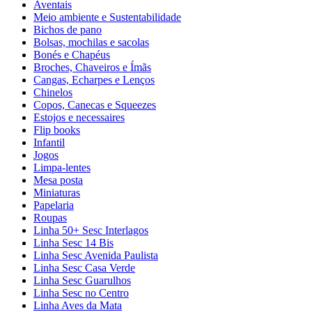
Aventais
Meio ambiente e Sustentabilidade
Bichos de pano
Bolsas, mochilas e sacolas
Bonés e Chapéus
Broches, Chaveiros e Ímãs
Cangas, Echarpes e Lenços
Chinelos
Copos, Canecas e Squeezes
Estojos e necessaires
Flip books
Infantil
Jogos
Limpa-lentes
Mesa posta
Miniaturas
Papelaria
Roupas
Linha 50+ Sesc Interlagos
Linha Sesc 14 Bis
Linha Sesc Avenida Paulista
Linha Sesc Casa Verde
Linha Sesc Guarulhos
Linha Sesc no Centro
Linha Aves da Mata