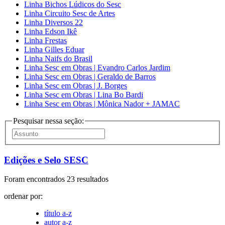
Linha Bichos Lúdicos do Sesc
Linha Circuito Sesc de Artes
Linha Diversos 22
Linha Edson Ikê
Linha Frestas
Linha Gilles Eduar
Linha Naifs do Brasil
Linha Sesc em Obras | Evandro Carlos Jardim
Linha Sesc em Obras | Geraldo de Barros
Linha Sesc em Obras | J. Borges
Linha Sesc em Obras | Lina Bo Bardi
Linha Sesc em Obras | Mônica Nador + JAMAC
Pesquisar nessa seção:
Edições e Selo SESC
Foram encontrados 23 resultados
ordenar por:
título a-z
autor a-z