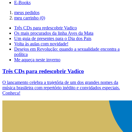
E-Books
meus pedidos
meu carrinho
(0)
Três CDs para redescobrir Vadico
Os mais procurados da linha Aves da Mata
Um guia de presentes para o Dia dos Pais
Volta às aulas com novidade!
Desejos em Revolução: quando a sexualidade encontra a
política
Me aqueça neste inverno
Três CDs para redescobrir Vadico
O lançamento celebra a trajetória de um dos grandes nomes da
música brasileira com repertório inédito e convidados especiais.
Conheça!