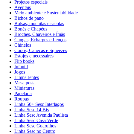
Projetos especiais
Aventais
Meio ambiente e Sustentabilidade
Bichos de pano
Bolsas, mochilas e sacolas
Bonés e Chapéus
Broches, Chaveiros e Ímãs
Cangas, Echarpes e Lenços
Chinelos
Copos, Canecas e Squeezes
Estojos e necessaires
Flip books
Infantil
Jogos
Limpa-lentes
Mesa posta
Miniaturas
Papelaria
Roupas
Linha 50+ Sesc Interlagos
Linha Sesc 14 Bis
Linha Sesc Avenida Paulista
Linha Sesc Casa Verde
Linha Sesc Guarulhos
Linha Sesc no Centro