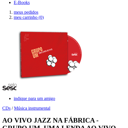
E-Books
meus pedidos
meu carrinho
(0)
indique para um amigo
CDs
/
Música instrumental
AO VIVO JAZZ NA FÁBRICA -
GRUPO UM, UMA LENDA AO VIVO