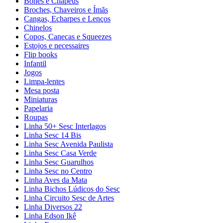
Bonés e Chapéus
Broches, Chaveiros e Ímãs
Cangas, Echarpes e Lenços
Chinelos
Copos, Canecas e Squeezes
Estojos e necessaires
Flip books
Infantil
Jogos
Limpa-lentes
Mesa posta
Miniaturas
Papelaria
Roupas
Linha 50+ Sesc Interlagos
Linha Sesc 14 Bis
Linha Sesc Avenida Paulista
Linha Sesc Casa Verde
Linha Sesc Guarulhos
Linha Sesc no Centro
Linha Aves da Mata
Linha Bichos Lúdicos do Sesc
Linha Circuito Sesc de Artes
Linha Diversos 22
Linha Edson Ikê