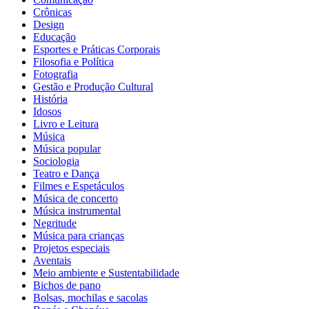
Crônicas
Design
Educação
Esportes e Práticas Corporais
Filosofia e Política
Fotografia
Gestão e Produção Cultural
História
Idosos
Livro e Leitura
Música
Música popular
Sociologia
Teatro e Dança
Filmes e Espetáculos
Música de concerto
Música instrumental
Negritude
Música para crianças
Projetos especiais
Aventais
Meio ambiente e Sustentabilidade
Bichos de pano
Bolsas, mochilas e sacolas