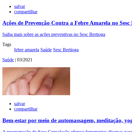
salvar
compartilhar
Ações de Prevenção Contra a Febre Amarela no Sesc 
Saiba mais sobre as ações preventivas no Sesc Bertioga
Tags
febre amarela
Saúde
Sesc Bertioga
Saúde
| 03/2021
salvar
compartilhar
Bem-estar por meio de automassagem, meditação, yog
A programação do Sesc Consolação oferece ferramentas diversas para 