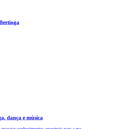
Bertioga
a, dança e música
resgatar conhecimentos ancestrais para a ma...