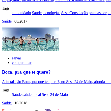
Tags
autocuidado
Saúde
tecnologias
Sesc Consolação
práticas corpo
Saúde
| 08/2017
salvar
compartilhar
Boca, pra que te quero?
A instalação Boca, pra que te quero?, no Sesc 24 de Maio, aborda a imp
Tags
Saúde
saúde bucal
Sesc 24 de Maio
Saúde
| 10/2018