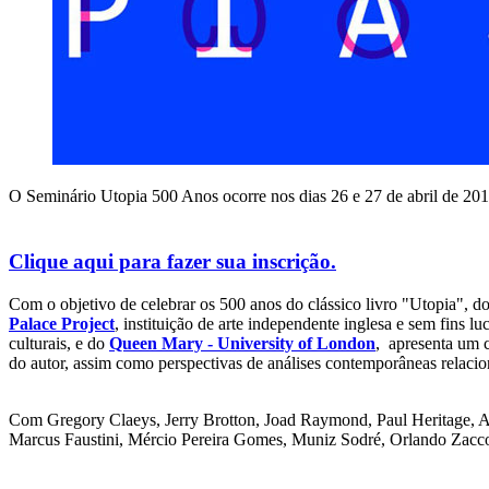
O Seminário Utopia 500 Anos ocorre nos dias 26 e 27 de abril de 201
Clique aqui para fazer sua inscrição.
Com o objetivo de celebrar os 500 anos do clássico livro "Utopia", do
Palace Project
, instituição de arte independente inglesa e sem fins l
culturais, e do
Queen Mary - University of London
, apresenta um c
do autor, assim como perspectivas de análises contemporâneas relacio
Com Gregory Claeys, Jerry Brotton, Joad Raymond, Paul Heritage, Ad
Marcus Faustini, Mércio Pereira Gomes, Muniz Sodré, Orlando Zac