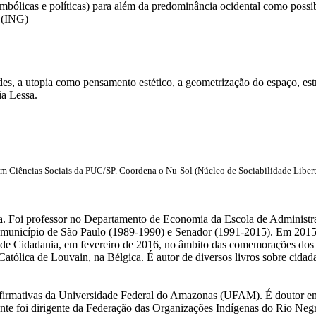
simbólicas e políticas) para além da predominância ocidental como poss
 (ING)
es, a utopia como pensamento estético, a geometrização do espaço, estrat
a Lessa.
 Ciências Sociais da PUC/SP. Coordena o Nu-Sol (Núcleo de Sociabilidade Libertár
a. Foi professor no Departamento de Economia da Escola de Administ
 município de São Paulo (1989-1990) e Senador (1991-2015). Em 2015
ca de Cidadania, em fevereiro de 2016, no âmbito das comemorações do
tólica de Louvain, na Bélgica. É autor de diversos livros sobre cidada
Afirmativas da Universidade Federal do Amazonas (UFAM). É doutor em
nte foi dirigente da Federação das Organizações Indígenas do Rio Ne