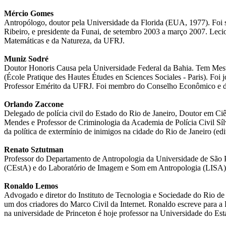
Mércio Gomes
Antropólogo, doutor pela Universidade da Florida (EUA, 1977). Foi s
Ribeiro, e presidente da Funai, de setembro 2003 a março 2007. Lec
Matemáticas e da Natureza, da UFRJ.
Muniz Sodré
Doutor Honoris Causa pela Universidade Federal da Bahia. Tem Mest
(École Pratique des Hautes Études en Sciences Sociales - Paris). Foi 
Professor Emérito da UFRJ. Foi membro do Conselho Econômico e de
Orlando Zaccone
Delegado de polícia civil do Estado do Rio de Janeiro, Doutor em Ci
Mendes e Professor de Criminologia da Academia de Polícia Civil Sílvi
da política de extermínio de inimigos na cidade do Rio de Janeiro (ed
Renato Sztutman
Professor do Departamento de Antropologia da Universidade de São P
(CEstA) e do Laboratório de Imagem e Som em Antropologia (LISA). F
Ronaldo Lemos
Advogado e diretor do Instituto de Tecnologia e Sociedade do Rio d
um dos criadores do Marco Civil da Internet. Ronaldo escreve para a
na universidade de Princeton é hoje professor na Universidade do 