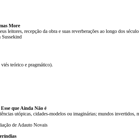
homas More
s leitores, recepção da obra e suas reverberações ao longo dos século
a Sussekind
 viés teórico e pragmático).
 Esse que Ainda Não é
ências utópicas, cidades-modelos ou imaginárias; mundos invertidos, mod
diação de Adauto Novais
eríndias