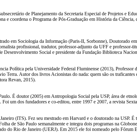
ubsecretário de Planejamento da Secretaria Especial de Projetos e Edu
iona e coordena o Programa de Pós-Graduação em História da Ciência,
rado em Sociologia da Informação (Paris-II, Sorbonne), Doutorado e
jornalista profissional, tradutor, professor-adjunto da UFF e professo
 Desenvolvimento Social e presidente da Fundação Biblioteca Nacion
ência Política pela Universidade Federal Fluminense (2013), Professo
o Terra. Autor dos livros Acionistas do nada: quem são os traficantes 
itora Revan, 2015).
aulo. É doutor (2005) em Antropologia Social pela USP, área de etnol
oi um dos fundadores e co-editou, entre 1997 e 2007, a revista Sexta
e Janeiro (ITS). Fez seu mestrado em Harvard e o doutorado na USP. É
 Folha de São Paulo semanalmente e integra dois programas na Globone
Estado do Rio de Janeiro (UERJ). Em 2015 ele foi nomeado pelo Fóru