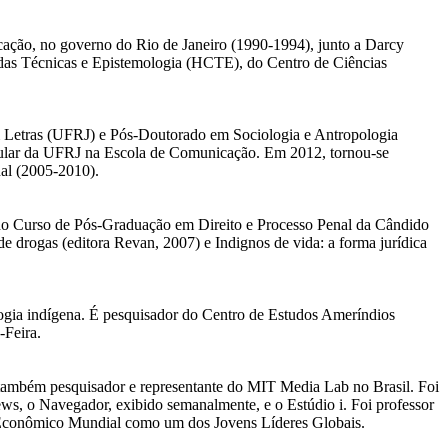
cação, no governo do Rio de Janeiro (1990-1994), junto a Darcy
 das Técnicas e Epistemologia (HCTE), do Centro de Ciências
m Letras (UFRJ) e Pós-Doutorado em Sociologia e Antropologia
r-titular da UFRJ na Escola de Comunicação. Em 2012, tornou-se
al (2005-2010).
r do Curso de Pós-Graduação em Direito e Processo Penal da Cândido
de drogas (editora Revan, 2007) e Indignos de vida: a forma jurídica
ogia indígena. É pesquisador do Centro de Estudos Ameríndios
-Feira.
 também pesquisador e representante do MIT Media Lab no Brasil. Foi
ws, o Navegador, exibido semanalmente, e o Estúdio i. Foi professor
m Econômico Mundial como um dos Jovens Líderes Globais.