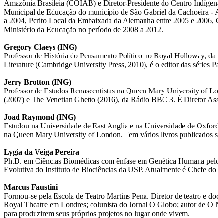
Amazônia Brasileia (COIAB) e Diretor-Presidente do Centro Indígena 
Municipal de Educação do município de São Gabriel da Cachoeira - 
a 2004, Perito Local da Embaixada da Alemanha entre 2005 e 2006,
Ministério da Educação no período de 2008 a 2012.
Gregory Claeys (ING)
Professor de História do Pensamento Político no Royal Holloway, da
Literature (Cambridge University Press, 2010), é o editor das séries 
Jerry Brotton (ING)
Professor de Estudos Renascentistas na Queen Mary University of Lon
(2007) e The Venetian Ghetto (2016), da Rádio BBC 3. É Diretor As
Joad Raymond (ING)
Estudou na Universidade de East Anglia e na Universidade de Oxford
na Queen Mary University of London. Tem vários livros publicados s
Lygia da Veiga Pereira
Ph.D. em Ciências Biomédicas com ênfase em Genética Humana pelo 
Evolutiva do Instituto de Biociências da USP. Atualmente é Chefe d
Marcus Faustini
Formou-se pela Escola de Teatro Martins Pena. Diretor de teatro e d
Royal Theatre em Londres; colunista do Jornal O Globo; autor de O 
para produzirem seus próprios projetos no lugar onde vivem.