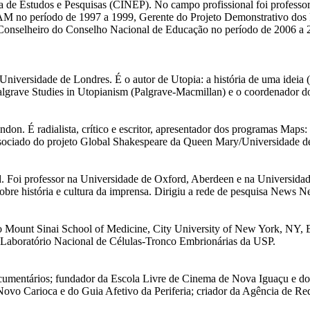
de Estudos e Pesquisas (CINEP). No campo profissional foi professor 
AM no período de 1997 a 1999, Gerente do Projeto Demonstrativo dos
 Conselheiro do Conselho Nacional de Educação no período de 2006 a 
 Universidade de Londres. É o autor de Utopia: a história de uma ide
Palgrave Studies in Utopianism (Palgrave-Macmillan) e o coordenador do 
don. É radialista, crítico e escritor, apresentador dos programas Map
sociado do projeto Global Shakespeare da Queen Mary/Universidade de
. Foi professor na Universidade de Oxford, Aberdeen e na Universidade
obre história e cultura da imprensa. Dirigiu a rede de pesquisa News 
Mount Sinai School of Medicine, City University of New York, NY, E
o Laboratório Nacional de Células-Tronco Embrionárias da USP.
ocumentários; fundador da Escola Livre de Cinema de Nova Iguaçu e do 
Novo Carioca e do Guia Afetivo da Periferia; criador da Agência de R