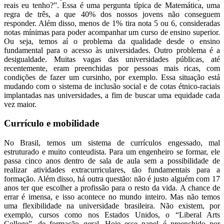
reais eu tenho?”. Essa é uma pergunta típica de Matemática, uma
regra de três, a que 40% dos nossos jovens não conseguem
responder. Além disso, menos de 1% tira nota 5 ou 6, consideradas
notas mínimas para poder acompanhar um curso de ensino superior.
Ou seja, temos aí o problema da qualidade desde o ensino
fundamental para o acesso às universidades. Outro problema é a
desigualdade. Muitas vagas das universidades públicas, até
recentemente, eram preenchidas por pessoas mais ricas, com
condições de fazer um cursinho, por exemplo. Essa situação está
mudando com o sistema de inclusão social e de cotas étnico-raciais
implantadas nas universidades, a fim de buscar uma equidade cada
vez maior.
Currículo e mobilidade
No Brasil, temos um sistema de currículos engessado, mal
estruturado e muito conteudista. Para um engenheiro se formar, ele
passa cinco anos dentro de sala de aula sem a possibilidade de
realizar atividades extracurriculares, tão fundamentais para a
formação. Além disso, há outra questão: não é justo alguém com 17
anos ter que escolher a profissão para o resto da vida. A chance de
errar é imensa, e isso acontece no mundo inteiro. Mas não temos
uma flexibilidade na universidade brasileira. Não existem, por
exemplo, cursos como nos Estados Unidos, o “Liberal Arts
College”, de formação geral. Hoje esse papel é preenchido por