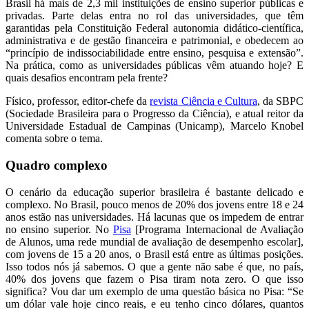
Brasil há mais de 2,3 mil instituições de ensino superior públicas e
privadas. Parte delas entra no rol das universidades, que têm
garantidas pela Constituição Federal autonomia didático-científica,
administrativa e de gestão financeira e patrimonial, e obedecem ao
“princípio de indissociabilidade entre ensino, pesquisa e extensão”.
Na prática, como as universidades públicas vêm atuando hoje? E
quais desafios encontram pela frente?
Físico, professor, editor-chefe da
revista Ciência e Cultura
, da SBPC
(Sociedade Brasileira para o Progresso da Ciência), e atual reitor da
Universidade Estadual de Campinas (Unicamp), Marcelo Knobel
comenta sobre o tema.
Quadro complexo
O cenário da educação superior brasileira é bastante delicado e
complexo. No Brasil, pouco menos de 20% dos jovens entre 18 e 24
anos estão nas universidades. Há lacunas que os impedem de entrar
no ensino superior. No
Pisa
[Programa Internacional de Avaliação
de Alunos, uma rede mundial de avaliação de desempenho escolar],
com jovens de 15 a 20 anos, o Brasil está entre as últimas posições.
Isso todos nós já sabemos. O que a gente não sabe é que, no país,
40% dos jovens que fazem o Pisa tiram nota zero. O que isso
significa? Vou dar um exemplo de uma questão básica no Pisa: “Se
um dólar vale hoje cinco reais, e eu tenho cinco dólares, quantos