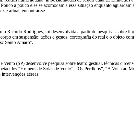
l. Pouco a pouco eles se acomodam a essa situação enquanto aguardam a 
ez e afinal, encontrar-se.
ento Ricardo Rodrigues, foi desenvolvida a partir de pesquisas sobre lin
orpo em suspensão; ações e gestos: coreografia do real e o objeto como
esc Santo Amaro".
 Vento (SP) desenvolve pesquisa sobre teatro gestual, técnicas circen
s espetáculos “Homens de Solas de Vento”, “Os Perdidos”, “A Volta a
 intervenções aéreas.