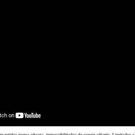
icam retidos numa aduana, impossibilitados de seguir adiante. Limitado