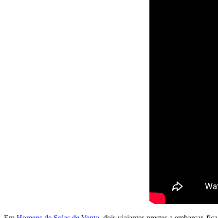
Em
Homens de Solas de Vento
, dois viajantes prestes a embarcar, f