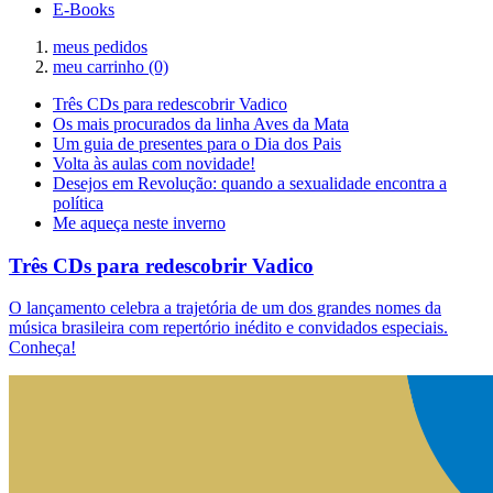
E-Books
meus pedidos
meu carrinho
(0)
Três CDs para redescobrir Vadico
Os mais procurados da linha Aves da Mata
Um guia de presentes para o Dia dos Pais
Volta às aulas com novidade!
Desejos em Revolução: quando a sexualidade encontra a
política
Me aqueça neste inverno
Três CDs para redescobrir Vadico
O lançamento celebra a trajetória de um dos grandes nomes da
música brasileira com repertório inédito e convidados especiais.
Conheça!