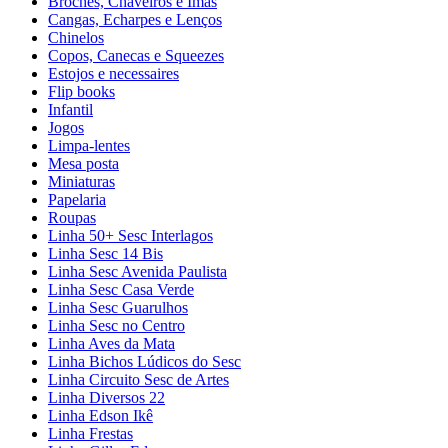
Broches, Chaveiros e Ímãs
Cangas, Echarpes e Lenços
Chinelos
Copos, Canecas e Squeezes
Estojos e necessaires
Flip books
Infantil
Jogos
Limpa-lentes
Mesa posta
Miniaturas
Papelaria
Roupas
Linha 50+ Sesc Interlagos
Linha Sesc 14 Bis
Linha Sesc Avenida Paulista
Linha Sesc Casa Verde
Linha Sesc Guarulhos
Linha Sesc no Centro
Linha Aves da Mata
Linha Bichos Lúdicos do Sesc
Linha Circuito Sesc de Artes
Linha Diversos 22
Linha Edson Ikê
Linha Frestas