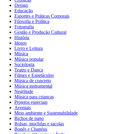
Design
Educação
Esportes e Práticas Corporais
Filosofia e Política
Fotografia
Gestão e Produção Cultural
História
Idosos
Livro e Leitura
Música
Música popular
Sociologia
Teatro e Dança
Filmes e Espetáculos
Música de concerto
Música instrumental
Negritude
Música para crianças
Projetos especiais
Aventais
Meio ambiente e Sustentabilidade
Bichos de pano
Bolsas, mochilas e sacolas
Bonés e Chapéus