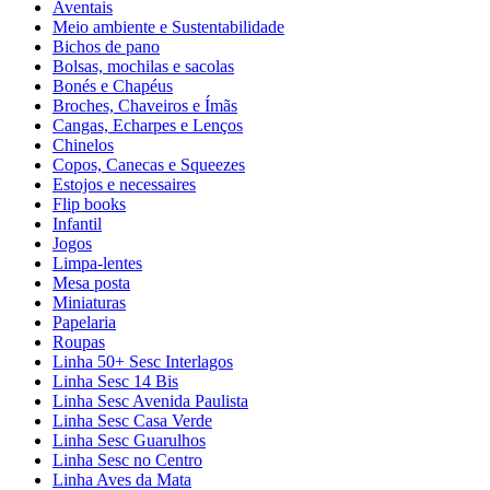
Aventais
Meio ambiente e Sustentabilidade
Bichos de pano
Bolsas, mochilas e sacolas
Bonés e Chapéus
Broches, Chaveiros e Ímãs
Cangas, Echarpes e Lenços
Chinelos
Copos, Canecas e Squeezes
Estojos e necessaires
Flip books
Infantil
Jogos
Limpa-lentes
Mesa posta
Miniaturas
Papelaria
Roupas
Linha 50+ Sesc Interlagos
Linha Sesc 14 Bis
Linha Sesc Avenida Paulista
Linha Sesc Casa Verde
Linha Sesc Guarulhos
Linha Sesc no Centro
Linha Aves da Mata