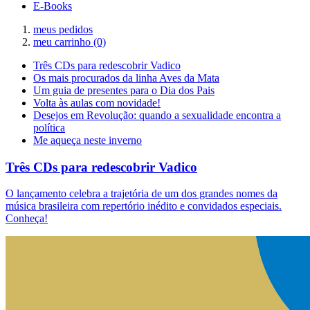
E-Books
meus pedidos
meu carrinho
(0)
Três CDs para redescobrir Vadico
Os mais procurados da linha Aves da Mata
Um guia de presentes para o Dia dos Pais
Volta às aulas com novidade!
Desejos em Revolução: quando a sexualidade encontra a
política
Me aqueça neste inverno
Três CDs para redescobrir Vadico
O lançamento celebra a trajetória de um dos grandes nomes da
música brasileira com repertório inédito e convidados especiais.
Conheça!