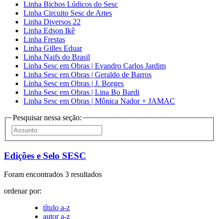
Linha Bichos Lúdicos do Sesc
Linha Circuito Sesc de Artes
Linha Diversos 22
Linha Edson Ikê
Linha Frestas
Linha Gilles Eduar
Linha Naifs do Brasil
Linha Sesc em Obras | Evandro Carlos Jardim
Linha Sesc em Obras | Geraldo de Barros
Linha Sesc em Obras | J. Borges
Linha Sesc em Obras | Lina Bo Bardi
Linha Sesc em Obras | Mônica Nador + JAMAC
Pesquisar nessa seção:
Edições e Selo SESC
Foram encontrados 3 resultados
ordenar por:
título a-z
autor a-z