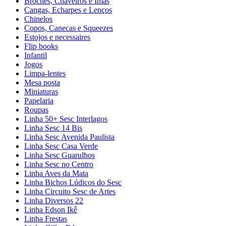
Broches, Chaveiros e Ímãs
Cangas, Echarpes e Lenços
Chinelos
Copos, Canecas e Squeezes
Estojos e necessaires
Flip books
Infantil
Jogos
Limpa-lentes
Mesa posta
Miniaturas
Papelaria
Roupas
Linha 50+ Sesc Interlagos
Linha Sesc 14 Bis
Linha Sesc Avenida Paulista
Linha Sesc Casa Verde
Linha Sesc Guarulhos
Linha Sesc no Centro
Linha Aves da Mata
Linha Bichos Lúdicos do Sesc
Linha Circuito Sesc de Artes
Linha Diversos 22
Linha Edson Ikê
Linha Frestas