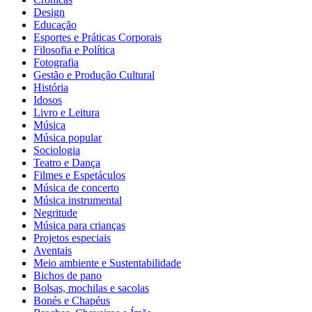
Design
Educação
Esportes e Práticas Corporais
Filosofia e Política
Fotografia
Gestão e Produção Cultural
História
Idosos
Livro e Leitura
Música
Música popular
Sociologia
Teatro e Dança
Filmes e Espetáculos
Música de concerto
Música instrumental
Negritude
Música para crianças
Projetos especiais
Aventais
Meio ambiente e Sustentabilidade
Bichos de pano
Bolsas, mochilas e sacolas
Bonés e Chapéus