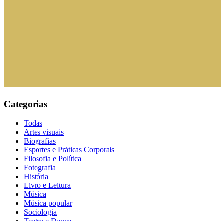
Categorias
Todas
Artes visuais
Biografias
Esportes e Práticas Corporais
Filosofia e Política
Fotografia
História
Livro e Leitura
Música
Música popular
Sociologia
Teatro e Dança