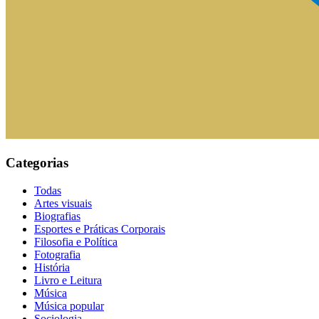
Categorias
Todas
Artes visuais
Biografias
Esportes e Práticas Corporais
Filosofia e Política
Fotografia
História
Livro e Leitura
Música
Música popular
Sociologia