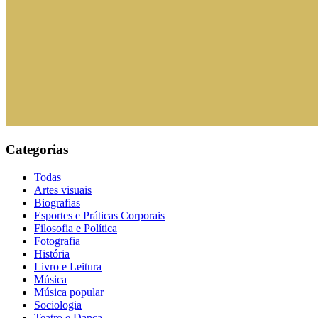
Categorias
Todas
Artes visuais
Biografias
Esportes e Práticas Corporais
Filosofia e Política
Fotografia
História
Livro e Leitura
Música
Música popular
Sociologia
Teatro e Dança