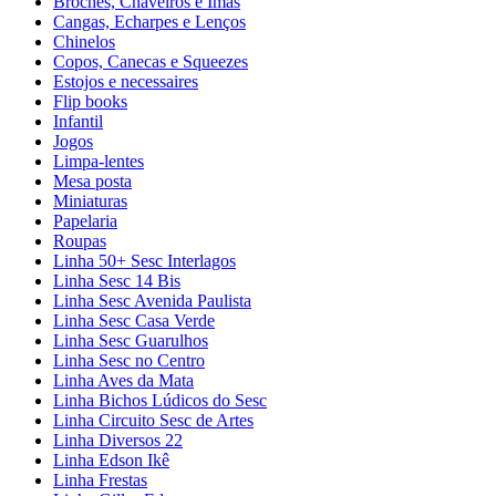
Broches, Chaveiros e Ímãs
Cangas, Echarpes e Lenços
Chinelos
Copos, Canecas e Squeezes
Estojos e necessaires
Flip books
Infantil
Jogos
Limpa-lentes
Mesa posta
Miniaturas
Papelaria
Roupas
Linha 50+ Sesc Interlagos
Linha Sesc 14 Bis
Linha Sesc Avenida Paulista
Linha Sesc Casa Verde
Linha Sesc Guarulhos
Linha Sesc no Centro
Linha Aves da Mata
Linha Bichos Lúdicos do Sesc
Linha Circuito Sesc de Artes
Linha Diversos 22
Linha Edson Ikê
Linha Frestas