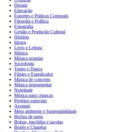
Design
Educação
Esportes e Práticas Corporais
Filosofia e Política
Fotografia
Gestão e Produção Cultural
História
Idosos
Livro e Leitura
Música
Música popular
Sociologia
Teatro e Dança
Filmes e Espetáculos
Música de concerto
Música instrumental
Negritude
Música para crianças
Projetos especiais
Aventais
Meio ambiente e Sustentabilidade
Bichos de pano
Bolsas, mochilas e sacolas
Bonés e Chapéus