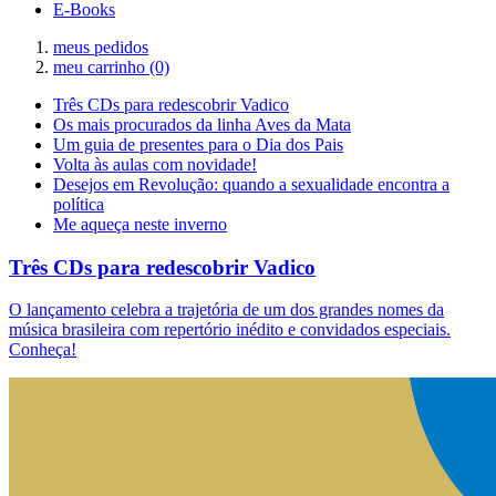
E-Books
meus pedidos
meu carrinho
(0)
Três CDs para redescobrir Vadico
Os mais procurados da linha Aves da Mata
Um guia de presentes para o Dia dos Pais
Volta às aulas com novidade!
Desejos em Revolução: quando a sexualidade encontra a
política
Me aqueça neste inverno
Três CDs para redescobrir Vadico
O lançamento celebra a trajetória de um dos grandes nomes da
música brasileira com repertório inédito e convidados especiais.
Conheça!